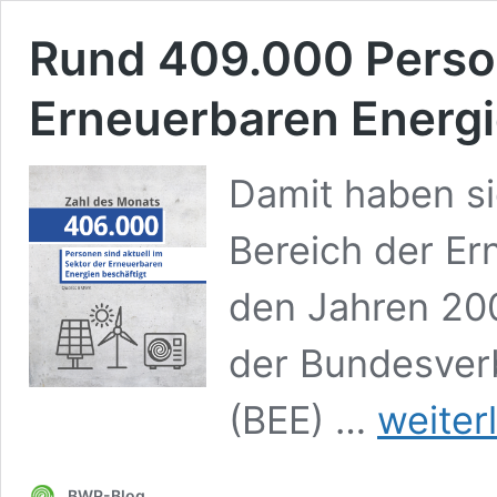
Rund 409.000 Person
Erneuerbaren Energi
Damit haben si
Bereich der Er
den Jahren 200
der Bundesver
Rund
(BEE) …
weiter
409.000
Personen
sind
BWP-Blog
in