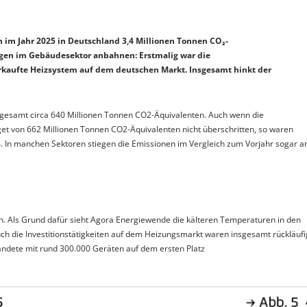
m Jahr 2025 in Deutschland 3,4 Millionen Tonnen CO₂-
ngen im Gebäudesektor anbahnen: Erstmalig war die
kaufte Heizsystem auf dem deutschen Markt. Insgesamt hinkt der
sgesamt circa 640 Millionen Tonnen CO2-Äquivalenten. Auch wenn die
t von 662 Millionen Tonnen CO2-Äquivalenten nicht überschritten, so waren
4. In manchen Sektoren stiegen die Emissionen im Vergleich zum Vorjahr sogar a
n. Als Grund dafür sieht Agora Energiewende die kälteren Temperaturen in den
h die Investitionstätigkeiten auf dem Heizungsmarkt waren insgesamt rückläufi
dete mit rund 300.000 Geräten auf dem ersten Platz