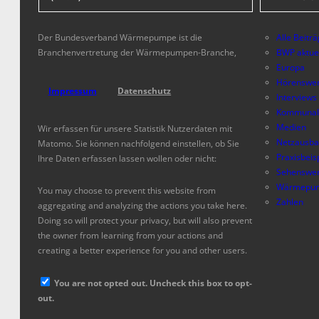
Der Bundesverband Wärmepumpe ist die
Alle Beitr
Branchenvertretung der Wärmepumpen-Branche,
BWP aktue
Europa
Hörenswer
Impressum
Datenschutz
Interviews
Kommunal
Medien
Wir erfassen für unsere Statistik Nutzerdaten mit
Netzausb
Matomo. Sie können nachfolgend einstellen, ob Sie
Praxisbeis
Ihre Daten erfassen lassen wollen oder nicht:
Sehenswer
Wärmepum
You may choose to prevent this website from
Zahlen
aggregating and analyzing the actions you take here.
Doing so will protect your privacy, but will also prevent
the owner from learning from your actions and
creating a better experience for you and other users.
You are not opted out. Uncheck this box to opt-
out.