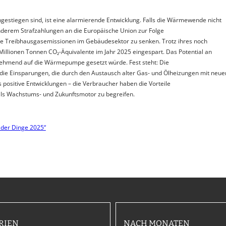
estiegen sind, ist eine alarmierende Entwicklung. Falls die Wärmewende nicht
nderem Strafzahlungen an die Europäische Union zur Folge
die Treibhausgasemissionen im Gebäudesektor zu senken. Trotz ihres noch
llionen Tonnen CO₂-Äquivalente im Jahr 2025 eingespart. Das Potential an
ehmend auf die Wärmepumpe gesetzt würde. Fest steht: Die
ie Einsparungen, die durch den Austausch alter Gas- und Ölheizungen mit neue
 positive Entwicklungen – die Verbraucher haben die Vorteile
als Wachstums- und Zukunftsmotor zu begreifen.
 der Dinge 2025“
RIEN
NACH MONATEN