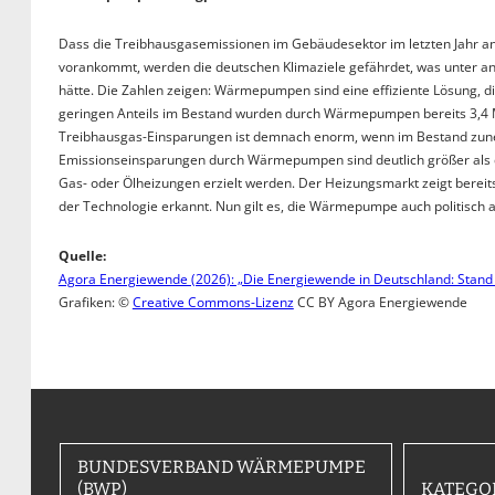
Dass die Treibhausgasemissionen im Gebäudesektor im letzten Jahr ang
vorankommt, werden die deutschen Klimaziele gefährdet, was unter a
hätte. Die Zahlen zeigen: Wärmepumpen sind eine effiziente Lösung, 
geringen Anteils im Bestand wurden durch Wärmepumpen bereits 3,4 Mi
Treibhausgas-Einsparungen ist demnach enorm, wenn im Bestand zun
Emissionseinsparungen durch Wärmepumpen sind deutlich größer als d
Gas- oder Ölheizungen erzielt werden. Der Heizungsmarkt zeigt bereits
der Technologie erkannt. Nun gilt es, die Wärmepumpe auch politisch 
Quelle:
Agora Energiewende (2026): „Die Energiewende in Deutschland: Stand
Grafiken: ©
Creative Commons-Lizenz
CC BY Agora Energiewende
BUNDESVERBAND WÄRMEPUMPE
(BWP)
KATEGO