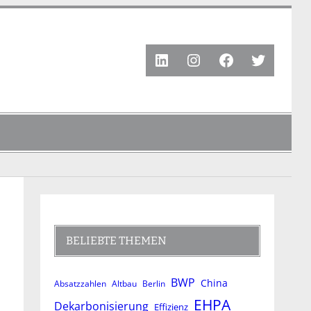
LinkedIn
Instagram
Facebook
Twitter
BELIEBTE THEMEN
BWP
China
Absatzzahlen
Altbau
Berlin
EHPA
Dekarbonisierung
Effizienz