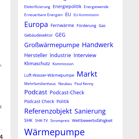
Energiepolitik
Elektrifizierung
Energiewende
EU
Erneuerbare Energien
EU-Kommission
Europa
Fernwärme
Förderung
Gas
GEG
Gebäudesektor
Großwärmepumpe
Handwerk
Interview
Hersteller
Industrie
Klimaschutz
Kommission
n.
Markt
Luft-Wasser-Wärmepumpe
Mehrfamilienhaus
Neubau
Paul Kenny
Podcast
Podcast-Check
Podcast Check
Politik
g.
Referenzobjekt
Sanierung
SHK
Wettbewerbsfähigkeit
SHK-TV
Strompreis
Wärmepumpe