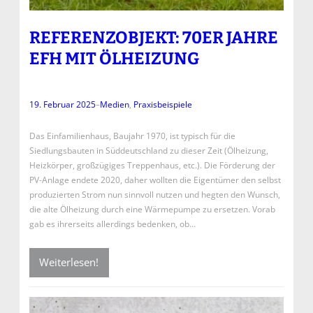
REFERENZOBJEKT: 70ER JAHRE
EFH MIT ÖLHEIZUNG
19. Februar 2025
–
Medien
, 
Praxisbeispiele
Das Einfamilienhaus, Baujahr 1970, ist typisch für die
Siedlungsbauten in Süddeutschland zu dieser Zeit (Ölheizung,
Heizkörper, großzügiges Treppenhaus, etc.). Die Förderung der
PV-Anlage endete 2020, daher wollten die Eigentümer den selbst
produzierten Strom nun sinnvoll nutzen und hegten den Wunsch,
die alte Ölheizung durch eine Wärmepumpe zu ersetzen. Vorab
gab es ihrerseits allerdings bedenken, ob…
Weiterlesen!