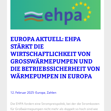
EUROPA AKTUELL: EHPA
STÄRKT DIE
WIRTSCHAFTLICHKEIT VON
GROSSWÄRMEPUMPEN UND D
IE BETRIEBSSICHERHEIT VON W
ÄRMEPUMPEN IN EUROPA
12. Februar 2025
–
Europa
, 
Zahlen
Die EHPA fordert eine Strompreispolitik, bei der die Stromkosten
für Großwärmepumpen nicht mehr als doppelt so hoch sind wie