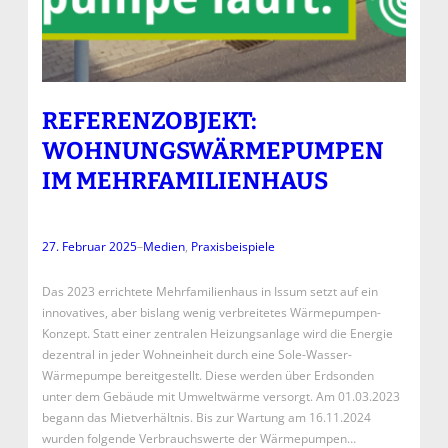
REFERENZOBJEKT:
WOHNUNGSWÄRMEPUMPEN
IM MEHRFAMILIENHAUS
27. Februar 2025
–
Medien
, 
Praxisbeispiele
Das 2023 errichtete Mehrfamilienhaus in Issum setzt auf ein
innovatives, aber bislang wenig verbreitetes Wärmepumpen-
Konzept. Statt einer zentralen Heizungsanlage wird die Energie
dezentral in jeder Wohneinheit durch eine Sole-Wasser-
Wärmepumpe bereitgestellt. Diese werden über Erdsonden
unter dem Gebäude mit Umweltwärme versorgt. Am 01.03.2023
begann das Mietverhältnis. Bis zur Wartung am 16.11.2024
wurden folgende Verbrauchswerte der Wärmepumpen…