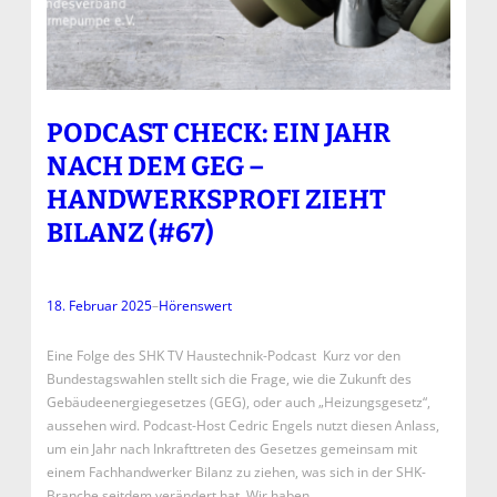
PODCAST CHECK: EIN JAHR
NACH DEM GEG –
HANDWERKSPROFI ZIEHT
BILANZ (#67)
18. Februar 2025
–
Hörenswert
Eine Folge des SHK TV Haustechnik-Podcast Kurz vor den
Bundestagswahlen stellt sich die Frage, wie die Zukunft des
Gebäudeenergiegesetzes (GEG), oder auch „Heizungsgesetz“,
aussehen wird. Podcast-Host Cedric Engels nutzt diesen Anlass,
um ein Jahr nach Inkrafttreten des Gesetzes gemeinsam mit
einem Fachhandwerker Bilanz zu ziehen, was sich in der SHK-
Branche seitdem verändert hat. Wir haben…