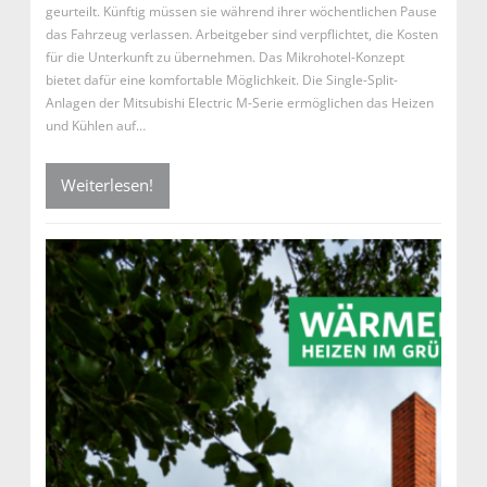
geurteilt. Künftig müssen sie während ihrer wöchentlichen Pause
das Fahrzeug verlassen. Arbeitgeber sind verpflichtet, die Kosten
für die Unterkunft zu übernehmen. Das Mikrohotel-Konzept
bietet dafür eine komfortable Möglichkeit. Die Single-Split-
Anlagen der Mitsubishi Electric M-Serie ermöglichen das Heizen
und Kühlen auf…
Weiterlesen!