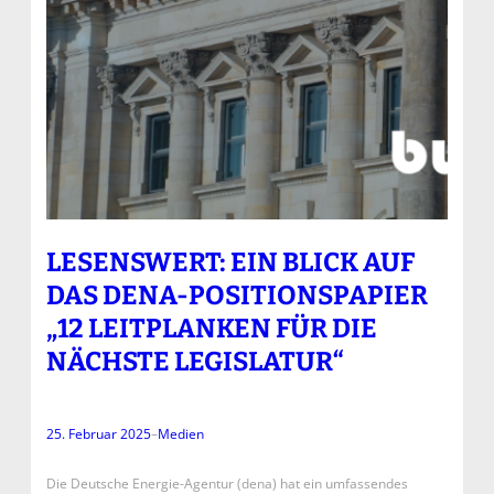
LESENSWERT: EIN BLICK AUF
DAS DENA-POSITIONSPAPIER
„12 LEITPLANKEN FÜR DIE
NÄCHSTE LEGISLATUR“
25. Februar 2025
–
Medien
Die Deutsche Energie-Agentur (dena) hat ein umfassendes