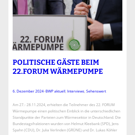
POLITISCHE GÄSTE BEIM
22.FORUM WÄRMEPUMPE
6. Dezember 2024
–
BWP aktuell
, 
Interviews
, 
Sehenswert
Am 27.- 28.11.2024, erhielten die Teilnehmer des 22. FORUM
Wärmepumpe einen politischen Einblick in die unterschiedlichen
Standpunkte der Parteien zum Wärmesektor in Deutschland. Die
Bundestagsfraktionen wurden von Helmut Kleebank (SPD), Jens
Spahn (CDU), Dr. Julia Verlinden (GRÜNE) und Dr. Lukas Köhler