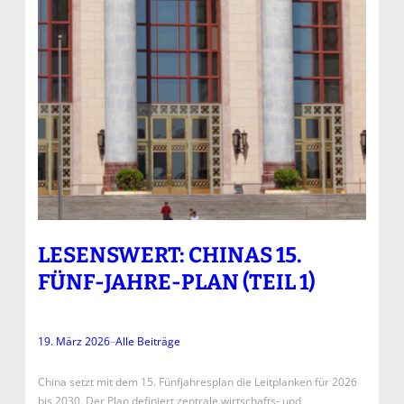
LESENSWERT: CHINAS 15.
FÜNF-JAHRE-PLAN (TEIL 1)
19. März 2026
–
Alle Beiträge
China setzt mit dem 15. Fünfjahresplan die Leitplanken für 2026
bis 2030. Der Plan definiert zentrale wirtschafts- und