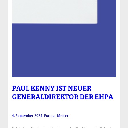
PAUL KENNY IST NEUER
GENERALDIREKTOR DER EHPA
4. September 2024
–
Europa
, 
Medien