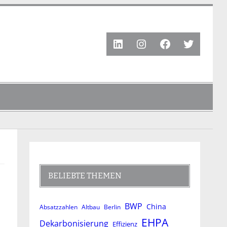
LinkedIn
Instagram
Facebook
Twitter
BELIEBTE THEMEN
BWP
China
Absatzzahlen
Altbau
Berlin
EHPA
Dekarbonisierung
Effizienz