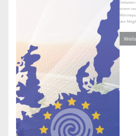
Debatten 
einem neu
Wärmepum
den Mitgl
Weite