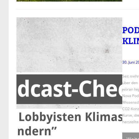
POD
KLI
30. Juni 
Seit mehr
über den 
woran lie
Nova Podc
Wissensch
CO2-Konze
Kurve, di
herstellt