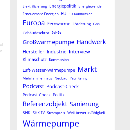
Energiepolitik
Elektrifizierung
Energiewende
EU
Erneuerbare Energien
EU-Kommission
Europa
Fernwärme
Förderung
Gas
GEG
Gebäudesektor
Großwärmepumpe
Handwerk
nd
Interview
nd
Hersteller
Industrie
Klimaschutz
Kommission
Markt
Luft-Wasser-Wärmepumpe
Mehrfamilienhaus
Neubau
Paul Kenny
Podcast
Podcast-Check
Podcast Check
Politik
Referenzobjekt
Sanierung
SHK
Wettbewerbsfähigkeit
SHK-TV
Strompreis
Wärmepumpe