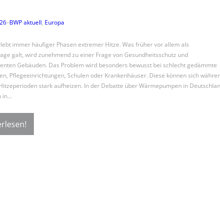
026
–
BWP aktuell
, 
Europa
lebt immer häufiger Phasen extremer Hitze. Was früher vor allem als
age galt, wird zunehmend zu einer Frage von Gesundheitsschutz und
lienten Gebäuden. Das Problem wird besonders bewusst bei schlecht gedämmte
, Pflegeeinrichtungen, Schulen oder Krankenhäuser. Diese können sich währe
Hitzeperioden stark aufheizen. In der Debatte über Wärmepumpen in Deutschla
 in…
rlesen!