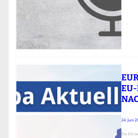
EUR
EU
NAC
24. Juni 
Die EU ste