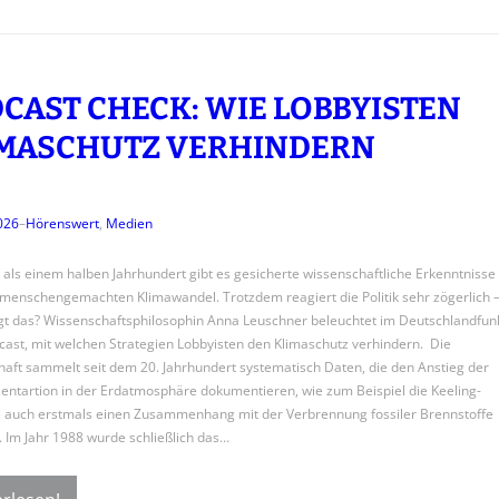
CAST CHECK: WIE LOBBYISTEN
MASCHUTZ VERHINDERN
2026
–
Hörenswert
, 
Medien
 als einem halben Jahrhundert gibt es gesicherte wissenschaftliche Erkenntnisse
menschengemachten Klimawandel. Trotzdem reagiert die Politik sehr zögerlich 
gt das? Wissenschaftsphilosophin Anna Leuschner beleuchtet im Deutschlandfun
ast, mit welchen Strategien Lobbyisten den Klimaschutz verhindern. Die
aft sammelt seit dem 20. Jahrhundert systematisch Daten, die den Anstieg der
ntartion in der Erdatmosphäre dokumentieren, wie zum Beispiel die Keeling-
e auch erstmals einen Zusammenhang mit der Verbrennung fossiler Brennstoffe
e. Im Jahr 1988 wurde schließlich das…