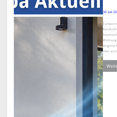
30. Juli 2
Europa er
Komfortfr
hitzeresi
Wohnungen
längerer 
aber auch
Weite