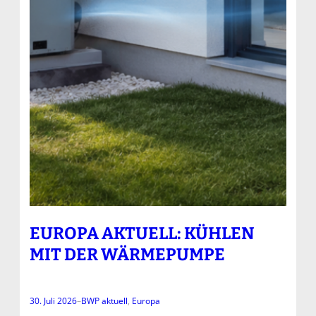
EUROPA AKTUELL: KÜHLEN
MIT DER WÄRMEPUMPE
30. Juli 2026
–
BWP aktuell
, 
Europa