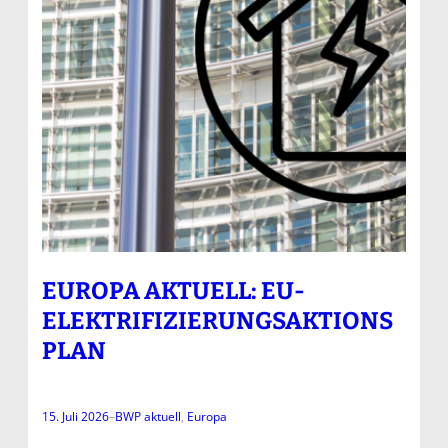
EUROPA AKTUELL: EU-
ELEKTRIFIZIERUNGSAKTIONS
PLAN
15. Juli 2026
–
BWP aktuell
, 
Europa