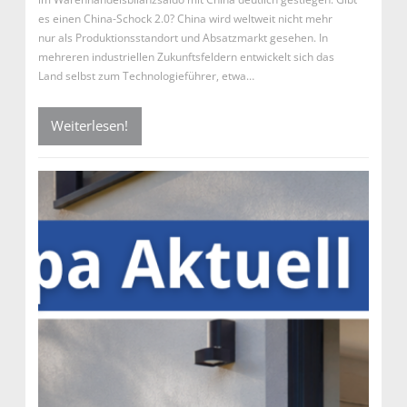
es einen China-Schock 2.0? China wird weltweit nicht mehr
nur als Produktionsstandort und Absatzmarkt gesehen. In
mehreren industriellen Zukunftsfeldern entwickelt sich das
Land selbst zum Technologieführer, etwa…
Weiterlesen!