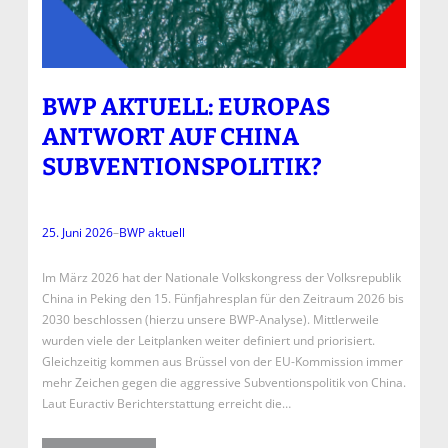
BWP AKTUELL: EUROPAS
ANTWORT AUF CHINA
SUBVENTIONSPOLITIK?
25. Juni 2026
–
BWP aktuell
Im März 2026 hat der Nationale Volkskongress der Volksrepublik
China in Peking den 15. Fünfjahresplan für den Zeitraum 2026 bis
2030 beschlossen (hierzu unsere BWP-Analyse). Mittlerweile
wurden viele der Leitplanken weiter definiert und priorisiert.
Gleichzeitig kommen aus Brüssel von der EU-Kommission immer
mehr Zeichen gegen die aggressive Subventionspolitik von China.
Laut Euractiv Berichterstattung erreicht die…