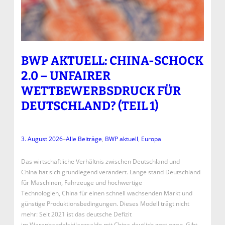
BWP AKTUELL: CHINA-SCHOCK
2.0 – UNFAIRER
WETTBEWERBSDRUCK FÜR
DEUTSCHLAND? (TEIL 1)
3. August 2026
–
Alle Beiträge
, 
BWP aktuell
, 
Europa
Das wirtschaftliche Verhältnis zwischen Deutschland und
China hat sich grundlegend verändert. Lange stand Deutschland
für Maschinen, Fahrzeuge und hochwertige
Technologien, China für einen schnell wachsenden Markt und
günstige Produktionsbedingungen. Dieses Modell trägt nicht
mehr: Seit 2021 ist das deutsche Defizit
im Warenhandelsbilanzsaldo mit China deutlich gestiegen. Gibt