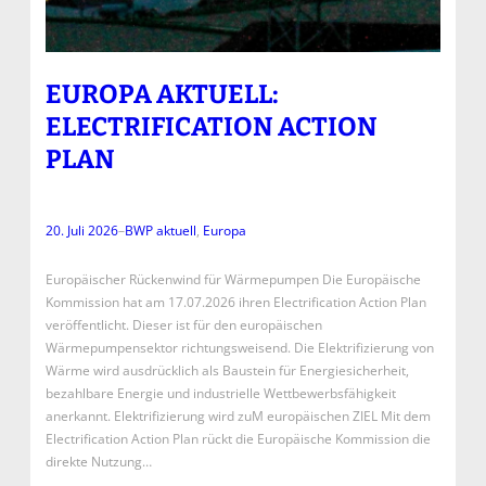
EUROPA AKTUELL:
ELECTRIFICATION ACTION
PLAN
20. Juli 2026
–
BWP aktuell
, 
Europa
Europäischer Rückenwind für Wärmepumpen Die Europäische
Kommission hat am 17.07.2026 ihren Electrification Action Plan
veröffentlicht. Dieser ist für den europäischen
Wärmepumpensektor richtungsweisend. Die Elektrifizierung von
Wärme wird ausdrücklich als Baustein für Energiesicherheit,
bezahlbare Energie und industrielle Wettbewerbsfähigkeit
anerkannt. Elektrifizierung wird zuM europäischen ZIEL Mit dem
Electrification Action Plan rückt die Europäische Kommission die
direkte Nutzung…