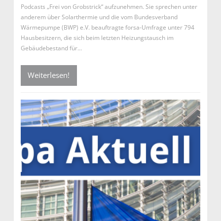
Podcasts „Frei von Grobstrick“ aufzunehmen. Sie sprechen unter
anderem über Solarthermie und die vom Bundesverband
Wärmepumpe (BWP) e.V. beauftragte forsa-Umfrage unter 794
Hausbesitzern, die sich beim letzten Heizungstausch im
Gebäudebestand für…
Weiterlesen!