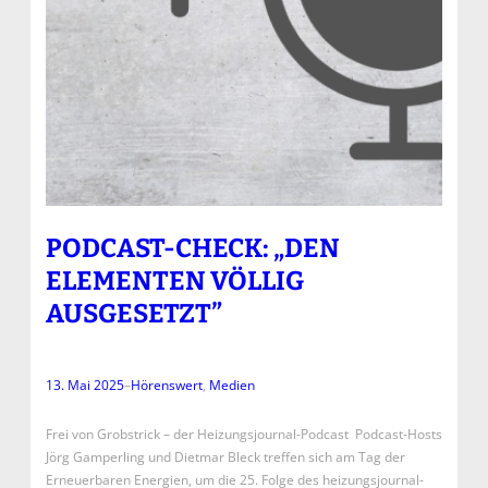
PODCAST-CHECK: „DEN
ELEMENTEN VÖLLIG
AUSGESETZT”
13. Mai 2025
–
Hörenswert
, 
Medien
Frei von Grobstrick – der Heizungsjournal-Podcast Podcast-Hosts
Jörg Gamperling und Dietmar Bleck treffen sich am Tag der
Erneuerbaren Energien, um die 25. Folge des heizungsjournal-