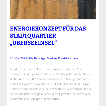
ENERGIEKONZEPT FÜR DAS
STADTQUARTIER
„ÜBERSEEINSEL“
30. Mai 2025
–
Alle Beiträge
, 
Medien
, 
Praxisbeispiele
Auf der Überseeinsel in Bremen wurde im April 2025 ein
innovatives Energiekonzept für ein Stadtquartier mit 63.000 m²
Wohn- und 55.000 m² Gewerbefläche in Betrieb genommen.
Entwickelt wurde es von der STADT.ENERGIE.SPEICHER GmbH.
Zentrale Komponente ist eine 5 MW starke Großwärmepumpe,
die thermische Energie aus der Weser gewinnt. Anders als bei
herkömmlichen Anlagen ist hier auch…