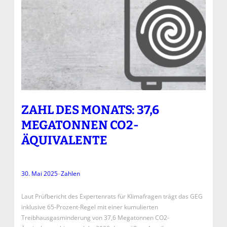
ZAHL DES MONATS: 37,6
MEGATONNEN CO2-
ÄQUIVALENTE
30. Mai 2025
–
Zahlen
Laut Prüfbericht des Expertenrats für Klimafragen trägt das GEG
inklusive 65-Prozent-Regel mit einer kumulierten
Treibhausgasminderung von 37,6 Megatonnen CO2-