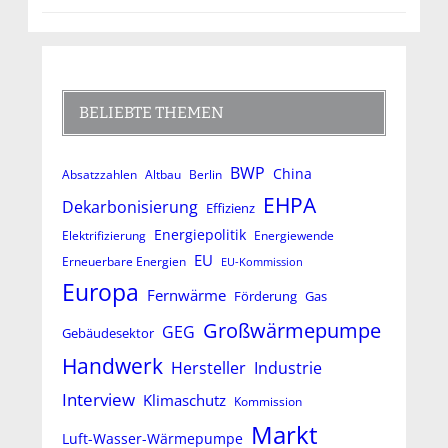
BELIEBTE THEMEN
BWP
China
Absatzzahlen
Altbau
Berlin
EHPA
Dekarbonisierung
Effizienz
Energiepolitik
Elektrifizierung
Energiewende
EU
Erneuerbare Energien
EU-Kommission
Europa
Fernwärme
Förderung
Gas
Großwärmepumpe
GEG
Gebäudesektor
Handwerk
Hersteller
Industrie
Interview
Klimaschutz
Kommission
Markt
Luft-Wasser-Wärmepumpe