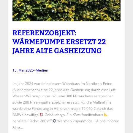
REFERENZOBJEKT:
WÄRMEPUMPE ERSETZT 22
JAHRE ALTE GASHEIZUNG
15. Mai 2025
–
Medien
Im Jahr 2024 wurde in diesem Wohnhaus im Nordkreis Peine
(Niedersachsen) eine 22 Jahre alte Gasheizung durch eine Luft-
Wasser-Wärmepumpe inklusive 300 l-Brauchwasserspeicher
sowie 200 l-Trennpufferspeicher ersetzt. Für die Maßnahme
wurde eine Förderung in Höhe von knapp 17.000 € durch das
BMWK bewilligt.
Gebäudetyp: Ein-/Zweifamilienhaus
beheizte Fläche: 260 m²
Wärmepumpenmodell: Alpha Innotec
Alira…