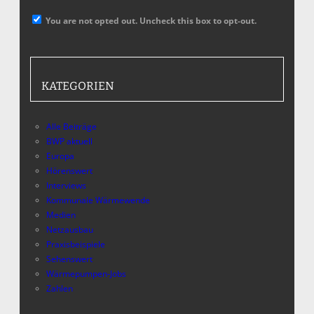
You are not opted out. Uncheck this box to opt-out.
KATEGORIEN
Alle Beiträge
BWP aktuell
Europa
Hörenswert
Interviews
Kommunale Wärmewende
Medien
Netzausbau
Praxisbeispiele
Sehenswert
Wärmepumpen-Jobs
Zahlen