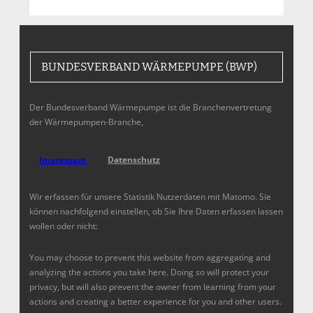
BUNDESVERBAND WÄRMEPUMPE (BWP)
Der Bundesverband Wärmepumpe ist die Branchenvertretung
der Wärmepumpen-Branche,
Impressum
Datenschutz
Wir erfassen für unsere Statistik Nutzerdaten mit Matomo. Sie
können nachfolgend einstellen, ob Sie Ihre Daten erfassen lassen
wollen oder nicht:
You may choose to prevent this website from aggregating and
analyzing the actions you take here. Doing so will protect your
privacy, but will also prevent the owner from learning from your
actions and creating a better experience for you and other users.