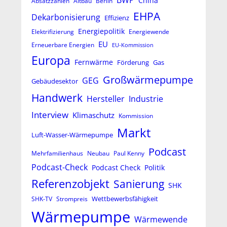
China
Absatzzahlen
Altbau
Berlin
EHPA
Dekarbonisierung
Effizienz
Energiepolitik
Elektrifizierung
Energiewende
EU
Erneuerbare Energien
EU-Kommission
Europa
Fernwärme
Förderung
Gas
Großwärmepumpe
GEG
Gebäudesektor
Handwerk
Hersteller
Industrie
Interview
Klimaschutz
Kommission
Markt
Luft-Wasser-Wärmepumpe
Podcast
Mehrfamilienhaus
Neubau
Paul Kenny
Podcast-Check
Podcast Check
Politik
Referenzobjekt
Sanierung
SHK
Wettbewerbsfähigkeit
SHK-TV
Strompreis
Wärmepumpe
Wärmewende