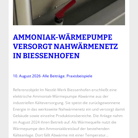
AMMONIAK-WÄRMEPUMPE
VERSORGT NAHWÄRMENETZ
IN BIESSENHOFEN
10. August 2026
–
Alle Beiträge
, 
Praxisbeispiele
Referenzobjekt Im Nestlé-Werk Biessenhofen erschließt eine
elektrische Ammoniak-Wärmepumpe Abwärme aus der
industriellen Kälteversorgung. Sie speist die zurückgewonnene
Energie in das werksweite Nahwärmenetz ein und versorgt damit
Gebäude sowie einzelne Produktionsbereiche. Die Anlage nahm
im August 2024 ihren Betrieb auf. Als Wärmequelle nutzt die
Wärmepumpe den Ammoniakkreislauf der bestehenden
Kälteanlage. Dort fällt Abwärme mit einer Temperatur…