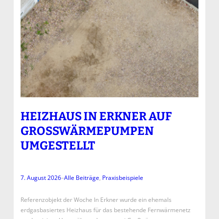
HEIZHAUS IN ERKNER AUF
GROSSWÄRMEPUMPEN U
MGESTELLT
7. August 2026
–
Alle Beiträge
, 
Praxisbeispiele
Referenzobjekt der Woche In Erkner wurde ein ehemals
erdgasbasiertes Heizhaus für das bestehende Fernwärmenetz