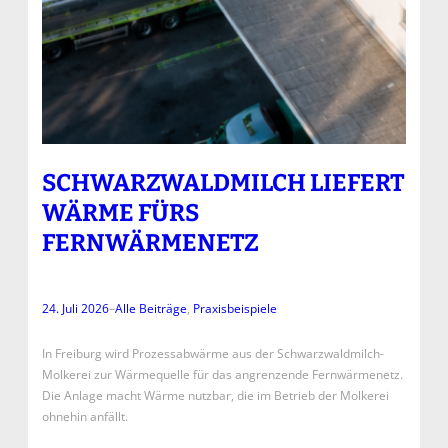
SCHWARZWALDMILCH LIEFERT
WÄRME FÜRS
FERNWÄRMENETZ
24. Juli 2026
–
Alle Beiträge
, 
Praxisbeispiele
In Freiburg wird Prozessabwärme aus der Schwarzwaldmilch-
Molkerei zur Wärmequelle für das angrenzende Fernwärmenetz.
Die Anlage macht Wärme nutzbar, die im Betrieb der Molkerei
ohnehin anfällt.