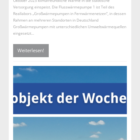
Oktober 2023 klimafreundliche Wärme in die städtische
Versorgung einspeist. Die Flusswärmepumpe 1 ist Teil des
Reallabors „Großwärmepumpen in Fernwärmenetzen“, in dessen
Rahmen an mehreren Standorten in Deutschland
Großwärmepumpen mit unterschiedlichen Umweltwärmequellen
eingesetzt…
Weiterlesen!