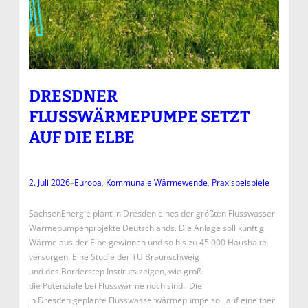
DRESDNER
FLUSSWÄRMEPUMPE SETZT
AUF DIE ELBE
2. Juli 2026
–
Europa
, 
Kommunale Wärmewende
, 
Praxisbeispiele
SachsenEnergie plant in Dresden eines der größten Flusswasser-
Wärmepumpenprojekte Deutschlands. Die Anlage soll künftig
Wärme aus der Elbe gewinnen und so bis zu 45.000 Haushalte
versorgen. Eine Studie der TU Braunschweig
und des Borderstep Instituts zeigen, wie groß
die Potenziale bei Flusswärme noch sind. Die
in Dresden geplante Flusswasserwärmepumpe soll auf eine ther