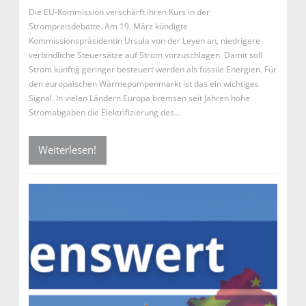
Die EU-Kommission verschärft ihren Kurs in der
Strompreisdebatte. Am 19. März kündigte
Kommissionspräsidentin Ursula von der Leyen an, niedrigere
verbindliche Steuersätze auf Strom vorzuschlagen. Damit soll
Strom künftig geringer besteuert werden als fossile Energien. Für
den europäischen Wärmepumpenmarkt ist das ein wichtiges
Signal. In vielen Ländern Europa bremsen seit Jahren hohe
Stromabgaben die Elektrifizierung des…
Weiterlesen!