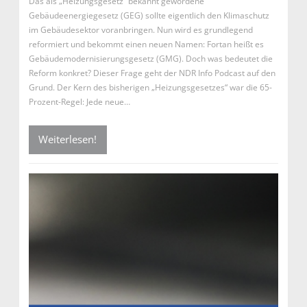
Das als „Heizungsgesetz“ bekannt gewordene
Gebäudeenergiegesetz (GEG) sollte eigentlich den Klimaschutz
im Gebäudesektor voranbringen. Nun wird es grundlegend
reformiert und bekommt einen neuen Namen: Fortan heißt es
Gebäudemodernisierungsgesetz (GMG). Doch was bedeutet die
Reform konkret? Dieser Frage geht der NDR Info Podcast auf den
Grund. Der Kern des bisherigen „Heizungsgesetzes“ war die 65-
Prozent-Regel: Jede neue…
Weiterlesen!