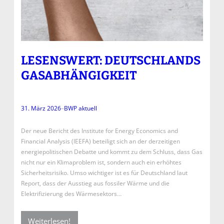
LESENSWERT: DEUTSCHLANDS
GASABHÄNGIGKEIT
31. März 2026
–
BWP aktuell
Der neue Bericht des Institute for Energy Economics and
Financial Analysis (IEEFA) beteiligt sich an der derzeitigen
energiepolitischen Debatte und kommt zu dem Schluss, dass Gas
nicht nur ein Klimaproblem ist, sondern auch ein erhöhtes
Sicherheitsrisiko. Umso wichtiger ist es für Deutschland laut
Report, dass der Ausstieg aus fossiler Wärme und die
Elektrifizierung des Wärmesektors…
Weiterlesen!