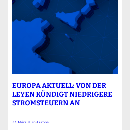
EUROPA AKTUELL: VON DER
LEYEN KÜNDIGT NIEDRIGERE
STROMSTEUERN AN
27. März 2026
–
Europa