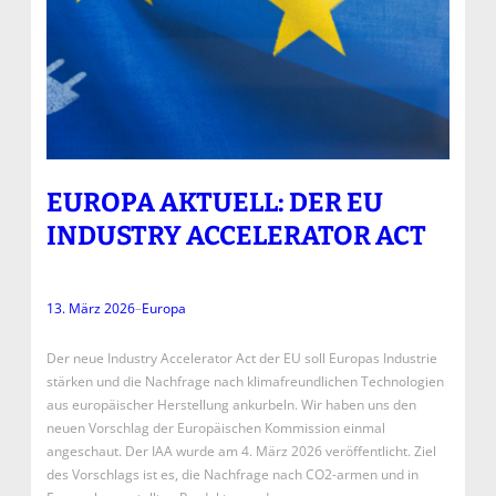
EUROPA AKTUELL: DER EU
INDUSTRY ACCELERATOR ACT
13. März 2026
–
Europa
Der neue Industry Accelerator Act der EU soll Europas Industrie
stärken und die Nachfrage nach klimafreundlichen Technologien
aus europäischer Herstellung ankurbeln. Wir haben uns den
neuen Vorschlag der Europäischen Kommission einmal
angeschaut. Der IAA wurde am 4. März 2026 veröffentlicht. Ziel
des Vorschlags ist es, die Nachfrage nach CO2-armen und in