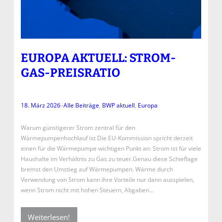
EUROPA AKTUELL: STROM-
GAS-PREISRATIO
18. März 2026
–
Alle Beiträge
, 
BWP aktuell
, 
Europa
Warum günstigerer Strom zentral für den
Wärmepumpenhochlauf ist Die EU-Kommission spricht derzeit
einen für die Wärmepumpe wichtigen Punkt an: Strom ist für viele
Haushalte im Verhältnis zu Gas zu teuer.Genau diese Schieflage
bremst den Umstieg auf Wärmepumpen. Wärme durch
Verwendung von Strom kann ihre Vorteile nur dann ausspielen,
wenn Strom nicht mit hohen Steuern, Abgaben…
Weiterlesen!