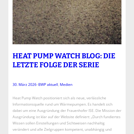
HEAT PUMP WATCH BLOG: DIE
LETZTE FOLGE DER SERIE
30. März 2026
–
BWP aktuell
, 
Medien
Heat Pump Watch positioniert sich als neue, verlässliche
Informationsquelle rund um Wärmepumpen. Es handelt sich
dabei um eine Ausgründung der Frauenhofer ISE. Die Mission der
Ausgründung ist klar auf der Website definiert: „Durch fundiertes
Wissen sollen Einstellungen und Sichtweisen nachhaltig
verändert und alle Zielgruppen kompetent, unabhängig und