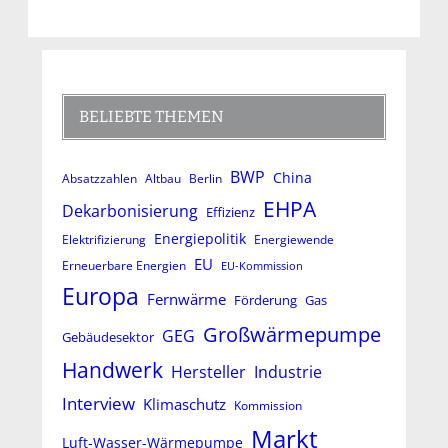
BELIEBTE THEMEN
BWP
China
Absatzzahlen
Altbau
Berlin
EHPA
Dekarbonisierung
Effizienz
Energiepolitik
Elektrifizierung
Energiewende
EU
Erneuerbare Energien
EU-Kommission
Europa
Fernwärme
Förderung
Gas
Großwärmepumpe
GEG
Gebäudesektor
Handwerk
Hersteller
Industrie
Interview
Klimaschutz
Kommission
Markt
Luft-Wasser-Wärmepumpe