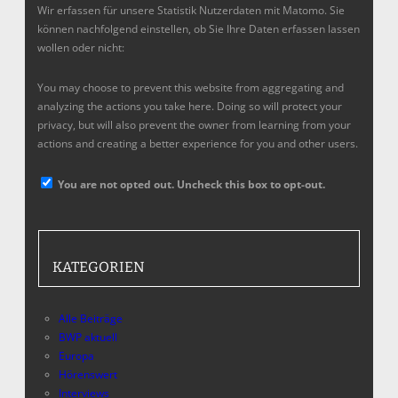
Wir erfassen für unsere Statistik Nutzerdaten mit Matomo. Sie
können nachfolgend einstellen, ob Sie Ihre Daten erfassen lassen
wollen oder nicht:
You may choose to prevent this website from aggregating and
analyzing the actions you take here. Doing so will protect your
privacy, but will also prevent the owner from learning from your
actions and creating a better experience for you and other users.
You are not opted out. Uncheck this box to opt-out.
KATEGORIEN
Alle Beiträge
BWP aktuell
Europa
Hörenswert
Interviews