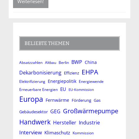
Weiterlesen!
BELIEBTE THEMEN
BWP
China
Absatzzahlen
Altbau
Berlin
EHPA
Dekarbonisierung
Effizienz
Energiepolitik
Elektrifizierung
Energiewende
EU
Erneuerbare Energien
EU-Kommission
Europa
Fernwärme
Förderung
Gas
Großwärmepumpe
GEG
Gebäudesektor
Handwerk
Hersteller
Industrie
Interview
Klimaschutz
Kommission