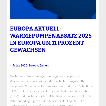
EUROPA AKTUELL:
WÄRMEPUMPENABSATZ 2025
IN EUROPA UM 11 PROZENT
GEWACHSEN
4. März 2026
–
Europa
, 
Zahlen
Nach zwei schwächeren Jahren zeigt der europäische
Wärmepumpenmarkt wieder klar nach oben. Im Jahr 2025
stiegen die Verkäufe in 16 europäischen Ländern im Schnitt um
11 Prozent. Das meldet die European Heat Pump Association
(EHPA) und macht deutlich, welche Rolle verlässliche politische
Rahmenbedingungen für den Markthochlauf spielen. Die
wichtigsten Zahlen im Überblick: Die EHPA führt…