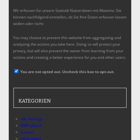
Wir erfassen für unsere Statistik Nutzerdaten mit Matomo. Sie
können nachfolgend einstellen, ob Sie Ihre Daten erfassen lassen
wollen oder nicht:
You may choose to prevent this website from aggregating and
analyzing the actions you take here. Doing so will protect your
privacy, but will also prevent the owner from learning from your
actions and creating a better experience for you and other users.
You are not opted out. Uncheck this box to opt-out.
KATEGORIEN
Alle Beiträge
BWP aktuell
Europa
Hörenswert