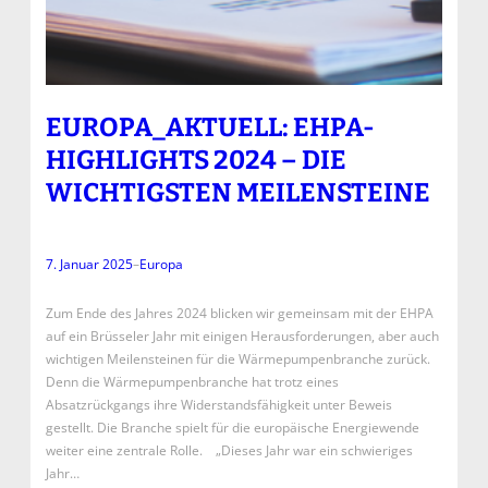
EUROPA_AKTUELL: EHPA-
HIGHLIGHTS 2024 – DIE
WICHTIGSTEN MEILENSTEINE
7. Januar 2025
–
Europa
Zum Ende des Jahres 2024 blicken wir gemeinsam mit der EHPA
auf ein Brüsseler Jahr mit einigen Herausforderungen, aber auch
wichtigen Meilensteinen für die Wärmepumpenbranche zurück.
Denn die Wärmepumpenbranche hat trotz eines
Absatzrückgangs ihre Widerstandsfähigkeit unter Beweis
gestellt. Die Branche spielt für die europäische Energiewende
weiter eine zentrale Rolle. „Dieses Jahr war ein schwieriges
Jahr…