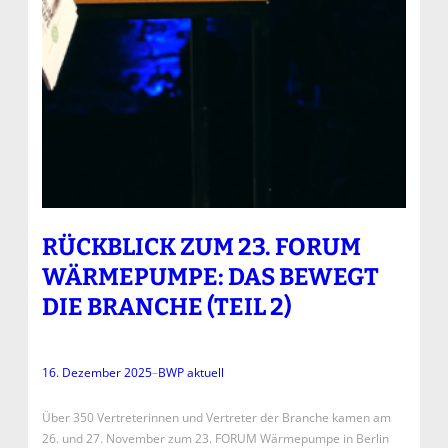
RÜCKBLICK ZUM 23. FORUM
WÄRMEPUMPE: DAS BEWEGT
DIE BRANCHE (TEIL 2)
16. Dezember 2025
–
BWP aktuell
Über 350 Vertreterinnen und Vertreter der Branche kamen am
26. und 27. November zum 23. FORUM Wärmepumpe in Berlin