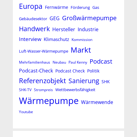
Europa
Fernwärme
Förderung
Gas
Großwärmepumpe
GEG
Gebäudesektor
Handwerk
Hersteller
Industrie
Interview
Klimaschutz
Kommission
Markt
Luft-Wasser-Wärmepumpe
Podcast
Mehrfamilienhaus
Neubau
Paul Kenny
Podcast-Check
Podcast Check
Politik
Referenzobjekt
Sanierung
SHK
Wettbewerbsfähigkeit
SHK-TV
Strompreis
Wärmepumpe
Wärmewende
Youtube