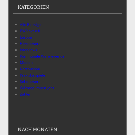
KATEGORIEN
Alle Beiträge
BWP aktuell
Europa
Hörenswert
Interviews
Kommunale Wärmewende
Medien
Netzausbau
Praxisbeispiele
Sehenswert
Wärmepumpen-Jobs
Zahlen
NACH MONATEN