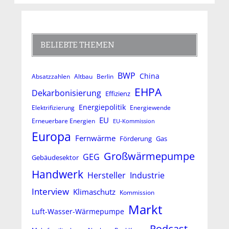
BELIEBTE THEMEN
BWP
China
Absatzzahlen
Altbau
Berlin
EHPA
Dekarbonisierung
Effizienz
Energiepolitik
Elektrifizierung
Energiewende
EU
Erneuerbare Energien
EU-Kommission
Europa
Fernwärme
Förderung
Gas
Großwärmepumpe
GEG
Gebäudesektor
Handwerk
Hersteller
Industrie
Interview
Klimaschutz
Kommission
Markt
Luft-Wasser-Wärmepumpe
Podcast