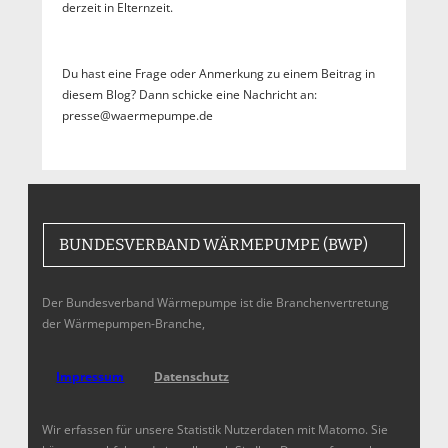
derzeit in Elternzeit.
Du hast eine Frage oder Anmerkung zu einem Beitrag in
diesem Blog? Dann schicke eine Nachricht an:
presse@waermepumpe.de
BUNDESVERBAND WÄRMEPUMPE (BWP)
Der Bundesverband Wärmepumpe ist die Branchenvertretung
der Wärmepumpen-Branche,
Impressum
Datenschutz
Wir erfassen für unsere Statistik Nutzerdaten mit Matomo. Sie