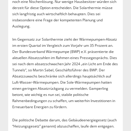
noch eine Nischenlösung. Nur wenige Hausbesitzer würden sich
derzeit für diese Option entscheiden. Die Solarthermie müsse
sich langfristig auch wirtschaftlich behaupten. Dies sei
insbesondere eine Frage der kompetenten Planung und
Auslegung.
Im Gegensatz zur Solarthermie zieht der Wärmepumpen-Absatz
im ersten Quartal im Vergleich zum Vorjahr um 35 Prozent an.
Der Bundesverband Wärmepumpe (BWP) e.V. präsentierte die
aktuellen Absatzzahlen im Rahmen eines Pressegesprächs. Dies
sei nach dem absatzschwachen Jahr 2024 „ein Licht am Ende des
Tunnels“, so Martin Sabel, Geschäftsführer des BWP. Der
Absatzzuwachs beschränke sich allerdings hauptsächlich auf
Luft-Wasser-Wärmepumpen. Die Sole-Wärmepumpen hatten
einen geringen Absatzrückgang zu vermelden. Gamperling
betont, wie wichtig es nun sei, stabile politische
Rahmenbedingungen zu schaffen, um weiterhin Investitionen in
Erneuerbare Energien zu fördern.
Die politische Debatte darum, das Gebäudeenergiegesetz (auch
“Heizungsgesetz” genannt) abzuschaffen, laufe dem entgegen.