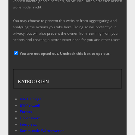
können nachfolgend einstellen, ob Sie Ihre Daten erfassen lassen
wollen oder nicht:
You may choose to prevent this website from aggregating and
analyzing the actions you take here. Doing so will protect your
privacy, but will also prevent the owner from learning from your
actions and creating a better experience for you and other users.
You are not opted out. Uncheck this box to opt-out.
KATEGORIEN
Alle Beiträge
BWP aktuell
Europa
Hörenswert
Interviews
Kommunale Wärmewende