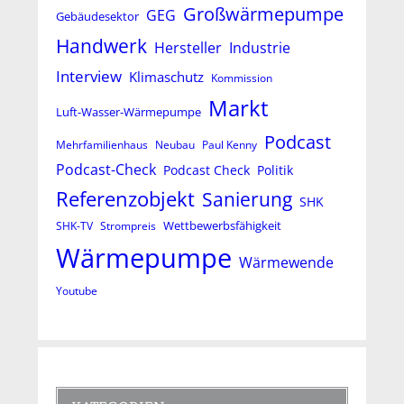
Großwärmepumpe
GEG
Gebäudesektor
Handwerk
Hersteller
Industrie
Interview
Klimaschutz
Kommission
Markt
Luft-Wasser-Wärmepumpe
Podcast
Mehrfamilienhaus
Neubau
Paul Kenny
Podcast-Check
Podcast Check
Politik
Referenzobjekt
Sanierung
SHK
Wettbewerbsfähigkeit
SHK-TV
Strompreis
Wärmepumpe
Wärmewende
Youtube