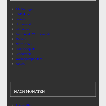
Alle Beiträge
BWP aktuell
Europa
Hörenswert
Interviews
Kommunale Wärmewende
Medien
Netzausbau
Praxisbeispiele
Sehenswert
Wärmepumpen-Jobs
Zahlen
NACH MONATEN
August 2026