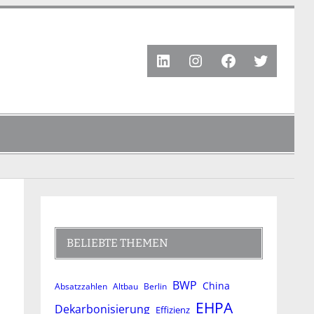
LinkedIn
Instagram
Facebook
Twitter
BELIEBTE THEMEN
BWP
China
Absatzzahlen
Altbau
Berlin
EHPA
Dekarbonisierung
Effizienz