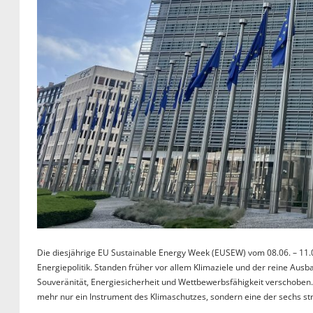
Die diesjährige EU Sustainable Energy Week (EUSEW) vom 08.06. – 11.
Energiepolitik. Standen früher vor allem Klimaziele und der reine Ausba
Souveränität, Energiesicherheit und Wettbewerbsfähigkeit verschobe
mehr nur ein Instrument des Klimaschutzes, sondern eine der sechs s