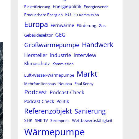
Energiepolitik
Elektrifizierung
Energiewende
EU
Erneuerbare Energien
EU-Kommission
Europa
Fernwärme
Förderung
Gas
GEG
Gebäudesektor
Großwärmepumpe
Handwerk
Interview
Hersteller
Industrie
Klimaschutz
Kommission
Markt
Luft-Wasser-Wärmepumpe
Mehrfamilienhaus
Neubau
Paul Kenny
Podcast
Podcast-Check
Podcast Check
Politik
Referenzobjekt
Sanierung
SHK
Wettbewerbsfähigkeit
SHK-TV
Strompreis
Wärmepumpe