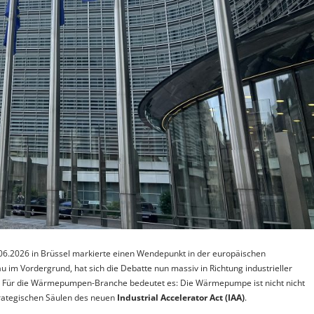
06.2026 in Brüssel markierte einen Wendepunkt in der europäischen
u im Vordergrund, hat sich die Debatte nun massiv in Richtung industrieller
n. Für die Wärmepumpen-Branche bedeutet es: Die Wärmepumpe ist nicht nicht
trategischen Säulen des neuen
Industrial Accelerator Act (IAA)
.