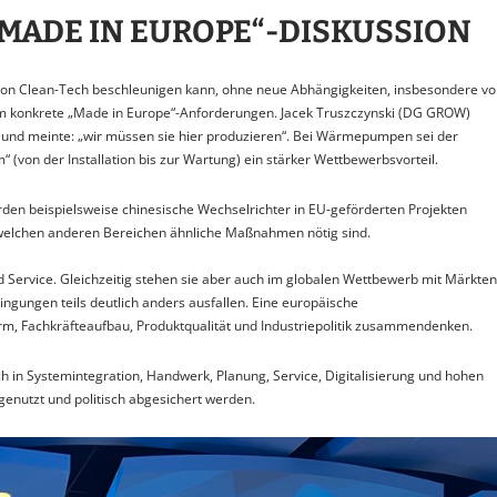
„MADE IN EUROPE“-DISKUSSION
 von Clean-Tech beschleunigen kann, ohne neue Abhängigkeiten, insbesondere vo
 um konkrete „Made in Europe“-Anforderungen. Jacek Truszczynski (DG GROW)
en und meinte: „wir müssen sie hier produzieren“. Bei Wärmepumpen sei der
(von der Installation bis zur Wartung) ein stärker Wettbewerbsvorteil.
den beispielsweise chinesische Wechselrichter in EU-geförderten Projekten
 welchen anderen Bereichen ähnliche Maßnahmen nötig sind.
nd Service. Gleichzeitig stehen sie aber auch im globalen Wettbewerb mit Märkten
ngungen teils deutlich anders ausfallen. Eine europäische
m, Fachkräfteaufbau, Produktqualität und Industriepolitik zusammendenken.
uch in Systemintegration, Handwerk, Planung, Service, Digitalisierung und hohen
genutzt und politisch abgesichert werden.