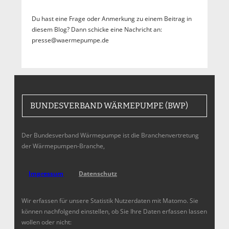
Du hast eine Frage oder Anmerkung zu einem Beitrag in
diesem Blog? Dann schicke eine Nachricht an:
presse@waermepumpe.de
BUNDESVERBAND WÄRMEPUMPE (BWP)
Der Bundesverband Wärmepumpe ist die Branchenvertretung
der Wärmepumpen-Branche,
Impressum
Datenschutz
Wir erfassen für unsere Statistik Nutzerdaten mit Matomo. Sie
können nachfolgend einstellen, ob Sie Ihre Daten erfassen lassen
wollen oder nicht: