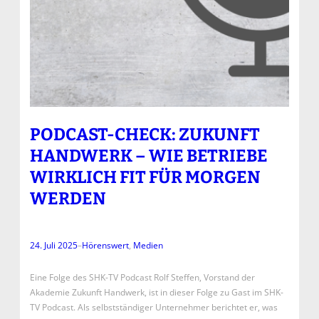
PODCAST-CHECK: ZUKUNFT
HANDWERK – WIE BETRIEBE
WIRKLICH FIT FÜR MORGEN
WERDEN
24. Juli 2025
–
Hörenswert
, 
Medien
Eine Folge des SHK-TV Podcast Rolf Steffen, Vorstand der
Akademie Zukunft Handwerk, ist in dieser Folge zu Gast im SHK-
TV Podcast. Als selbstständiger Unternehmer berichtet er, was