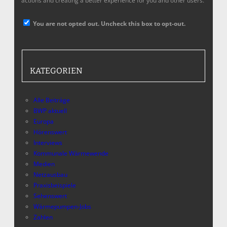
actions and creating a better experience for you and other users.
You are not opted out. Uncheck this box to opt-out.
KATEGORIEN
Alle Beiträge
BWP aktuell
Europa
Hörenswert
Interviews
Kommunale Wärmewende
Medien
Netzausbau
Praxisbeispiele
Sehenswert
Wärmepumpen-Jobs
Zahlen