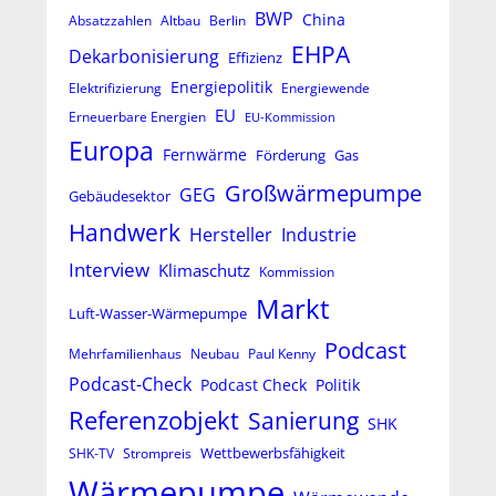
BWP
China
Absatzzahlen
Altbau
Berlin
EHPA
Dekarbonisierung
Effizienz
Energiepolitik
Elektrifizierung
Energiewende
EU
Erneuerbare Energien
EU-Kommission
Europa
Fernwärme
Förderung
Gas
Großwärmepumpe
GEG
Gebäudesektor
Handwerk
Hersteller
Industrie
Interview
Klimaschutz
Kommission
Markt
Luft-Wasser-Wärmepumpe
Podcast
Mehrfamilienhaus
Neubau
Paul Kenny
Podcast-Check
Podcast Check
Politik
Referenzobjekt
Sanierung
SHK
Wettbewerbsfähigkeit
SHK-TV
Strompreis
Wärmepumpe