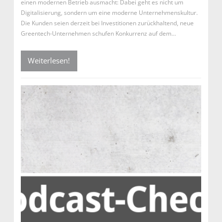
einen modernen Betrieb ausmacht: Dabei geht es nicht um
Digitalisierung, sondern um eine moderne Unternehmenskultur.
Die Kunden seien derzeit bei Investitionen zurückhaltend, neue
Greentech-Unternehmen schufen Konkurrenz auf dem…
Weiterlesen!