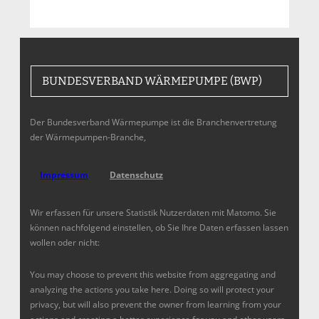
BUNDESVERBAND WÄRMEPUMPE (BWP)
Der Bundesverband Wärmepumpe ist die Branchenvertretung
der Wärmepumpen-Branche,
Impressum
Datenschutz
Wir erfassen für unsere Statistik Nutzerdaten mit Matomo. Sie
können nachfolgend einstellen, ob Sie Ihre Daten erfassen lassen
wollen oder nicht:
You may choose to prevent this website from aggregating and
analyzing the actions you take here. Doing so will protect your
privacy, but will also prevent the owner from learning from your