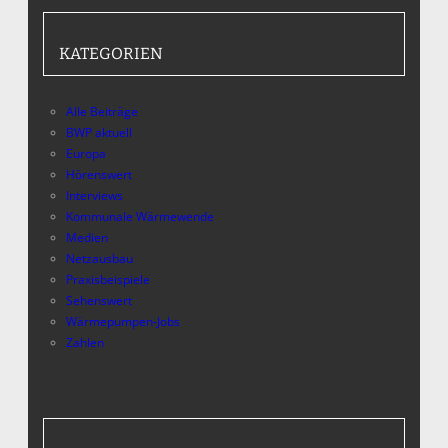
KATEGORIEN
Alle Beiträge
BWP aktuell
Europa
Hörenswert
Interviews
Kommunale Wärmewende
Medien
Netzausbau
Praxisbeispiele
Sehenswert
Wärmepumpen-Jobs
Zahlen