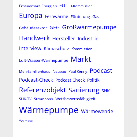
EU
Erneuerbare Energien
EU-Kommission
Europa
Fernwärme
Förderung
Gas
Großwärmepumpe
GEG
Gebäudesektor
Handwerk
Hersteller
Industrie
Interview
Klimaschutz
Kommission
Markt
Luft-Wasser-Wärmepumpe
Podcast
Mehrfamilienhaus
Neubau
Paul Kenny
Podcast-Check
Podcast Check
Politik
Referenzobjekt
Sanierung
SHK
Wettbewerbsfähigkeit
SHK-TV
Strompreis
Wärmepumpe
Wärmewende
Youtube