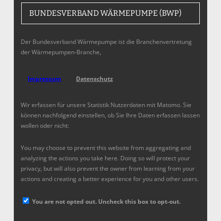
BUNDESVERBAND WÄRMEPUMPE (BWP)
Der Bundesverband Wärmepumpe ist die Branchenvertretung
der Wärmepumpen-Branche,
Impressum
Datenschutz
Wir erfassen für unsere Statistik Nutzerdaten mit Matomo. Sie
können nachfolgend einstellen, ob Sie Ihre Daten erfassen lassen
wollen oder nicht:
You may choose to prevent this website from aggregating and
analyzing the actions you take here. Doing so will protect your
privacy, but will also prevent the owner from learning from your
actions and creating a better experience for you and other users.
You are not opted out. Uncheck this box to opt-out.