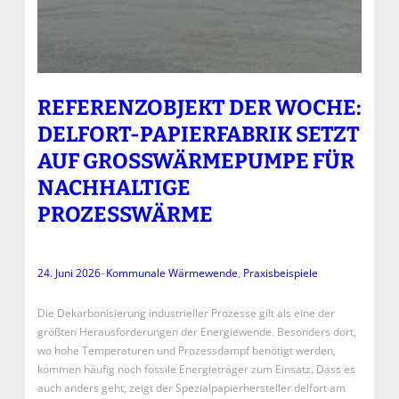
REFERENZOBJEKT DER WOCHE:
DELFORT-PAPIERFABRIK SETZT
AUF GROSSWÄRMEPUMPE FÜR N
ACHHALTIGE P
ROZESSWÄRME
24. Juni 2026
–
Kommunale Wärmewende
, 
Praxisbeispiele
Die Dekarbonisierung industrieller Prozesse gilt als eine der
größten Herausforderungen der Energiewende. Besonders dort,
wo hohe Temperaturen und Prozessdampf benötigt werden,
kommen häufig noch fossile Energieträger zum Einsatz. Dass es
auch anders geht, zeigt der Spezialpapierhersteller delfort am