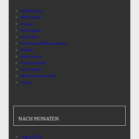
Alle Beiträge
BWP aktuell
Europa
Hörenswert
Interviews
Kommunale Wärmewende
Medien
Netzausbau
Praxisbeispiele
Sehenswert
Wärmepumpen-Jobs
Zahlen
NACH MONATEN
August 2026