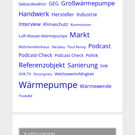
Großwärmepumpe
GEG
Gebäudesektor
Handwerk
Hersteller
Industrie
Interview
Klimaschutz
Kommission
Markt
Luft-Wasser-Wärmepumpe
Podcast
Mehrfamilienhaus
Neubau
Paul Kenny
Podcast-Check
Podcast Check
Politik
Referenzobjekt
Sanierung
SHK
Wettbewerbsfähigkeit
SHK-TV
Strompreis
Wärmepumpe
Wärmewende
Youtube
KATEGORIEN