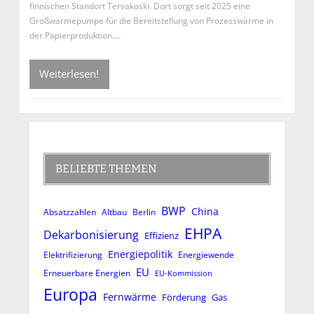
finnischen Standort Tervakoski. Dort sorgt seit 2025 eine
Großwärmepumpe für die Bereitstellung von Prozesswärme in
der Papierproduktion.…
Weiterlesen!
BELIEBTE THEMEN
BWP
China
Absatzzahlen
Altbau
Berlin
EHPA
Dekarbonisierung
Effizienz
Energiepolitik
Elektrifizierung
Energiewende
EU
Erneuerbare Energien
EU-Kommission
Europa
Fernwärme
Förderung
Gas