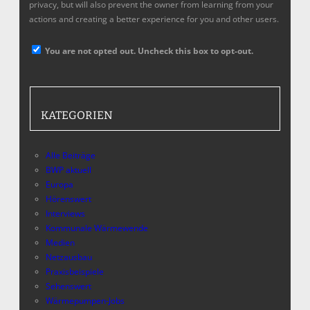
privacy, but will also prevent the owner from learning from your
actions and creating a better experience for you and other users.
You are not opted out. Uncheck this box to opt-out.
KATEGORIEN
Alle Beiträge
BWP aktuell
Europa
Hörenswert
Interviews
Kommunale Wärmewende
Medien
Netzausbau
Praxisbeispiele
Sehenswert
Wärmepumpen-Jobs