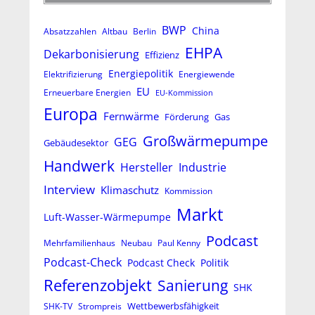
BWP
China
Absatzzahlen
Altbau
Berlin
EHPA
Dekarbonisierung
Effizienz
Energiepolitik
Elektrifizierung
Energiewende
EU
Erneuerbare Energien
EU-Kommission
Europa
Fernwärme
Förderung
Gas
Großwärmepumpe
GEG
Gebäudesektor
Handwerk
Hersteller
Industrie
Interview
Klimaschutz
Kommission
Markt
Luft-Wasser-Wärmepumpe
Podcast
Mehrfamilienhaus
Neubau
Paul Kenny
Podcast-Check
Podcast Check
Politik
Referenzobjekt
Sanierung
SHK
Wettbewerbsfähigkeit
SHK-TV
Strompreis