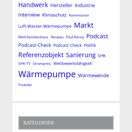
Handwerk
Hersteller
Industrie
Interview
Klimaschutz
Kommission
Markt
Luft-Wasser-Wärmepumpe
Podcast
Mehrfamilienhaus
Neubau
Paul Kenny
Podcast-Check
Podcast Check
Politik
Referenzobjekt
Sanierung
SHK
Wettbewerbsfähigkeit
SHK-TV
Strompreis
Wärmepumpe
Wärmewende
Youtube
KATEGORIEN