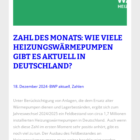
ZAHL DES MONATS: WIE VIELE
HEIZUNGSWÄRMEPUMPEN
GIBT ES AKTUELL IN
DEUTSCHLAND?
18. Dezember 2024
–
BWP aktuell
, 
Zahlen
Unter Berücksichtigung von Anlagen, die dem Ersatz alter
Wärmepumpen dienen und Lagerbeständen, ergibt sich zum
Jahreswechsel 2024/2025 ein Feldbestand von circa 1,7 Millionen
installierten Heizungswärmepumpen in Deutschland. Auch wenn
sich diese Zahl im ersten Moment sehr positiv anhört, gibt es
noch viel zu tun. Der Ausbau des Feldbestandes an
Heizungswärmepumpen muss weiter beschleunigt werden.