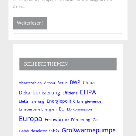
Denn…
Weiterlesen!
BELIEBTE THEMEN
BWP
China
Absatzzahlen
Altbau
Berlin
EHPA
Dekarbonisierung
Effizienz
Energiepolitik
Elektrifizierung
Energiewende
EU
Erneuerbare Energien
EU-Kommission
Europa
Fernwärme
Förderung
Gas
Großwärmepumpe
GEG
Gebäudesektor