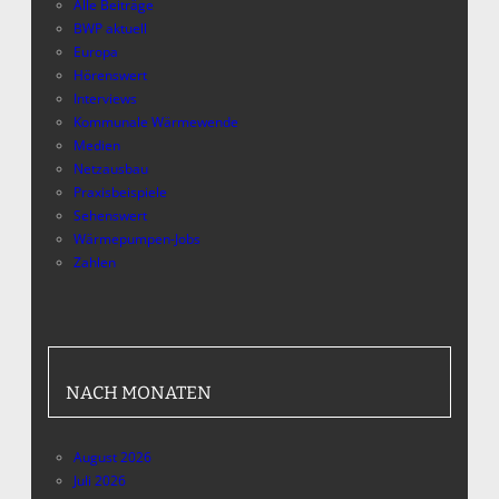
Alle Beiträge
BWP aktuell
Europa
Hörenswert
Interviews
Kommunale Wärmewende
Medien
Netzausbau
Praxisbeispiele
Sehenswert
Wärmepumpen-Jobs
Zahlen
NACH MONATEN
August 2026
Juli 2026