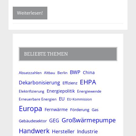
Weiterlesen!
BELIEBTE THEMEN
BWP
China
Absatzzahlen
Altbau
Berlin
EHPA
Dekarbonisierung
Effizienz
Energiepolitik
Elektrifizierung
Energiewende
EU
Erneuerbare Energien
EU-Kommission
Europa
Fernwärme
Förderung
Gas
Großwärmepumpe
GEG
Gebäudesektor
Handwerk
Hersteller
Industrie