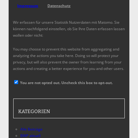
Impressum
Datenschutz
Wir erfassen für unsere Statistik Nutzerdaten mit Matomo. Sie
können nachfolgend einstellen, ob Sie Ihre Daten erfassen lassen
wollen oder nicht:
You may choose to prevent this website from aggregating and
analyzing the actions you take here. Doing so will protect your
privacy, but will also prevent the owner from learning from your
actions and creating a better experience for you and other users.
You are not opted out. Uncheck this box to opt-out.
KATEGORIEN
Alle Beiträge
BWP aktuell