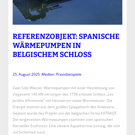
REFERENZOBJEKT: SPANISCHE
WÄRMEPUMPEN IN
BELGISCHEM SCHLOSS
25. August 2025
–
Medien
, 
Praxisbeispiele
Zwei Sole-Wasser-Wärmepumpen mit einer Heizleistung von
insgesamt 140 kW versorgen das 1758 erbaute Schloss „Les
Jardins d’Annevoie“ mit Heizwärme sowie Warmwasser. Die
Energie stammt aus dem großen Spiegelteich des Anwesens.
Geplant wurde das Projekt von der belgischen Firma EXTRAQT.
Die eingesetzten Wärmepumpen stammen vom spanischen
Hersteller EcoForest. Eine clevere Aquathermie-Lösung, die sich
mit Sicherheit auch…