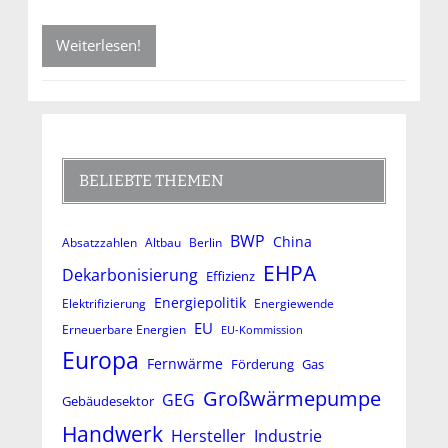
Weiterlesen!
BELIEBTE THEMEN
BWP
China
Absatzzahlen
Altbau
Berlin
EHPA
Dekarbonisierung
Effizienz
Energiepolitik
Elektrifizierung
Energiewende
EU
Erneuerbare Energien
EU-Kommission
Europa
Fernwärme
Förderung
Gas
Großwärmepumpe
GEG
Gebäudesektor
Handwerk
Hersteller
Industrie