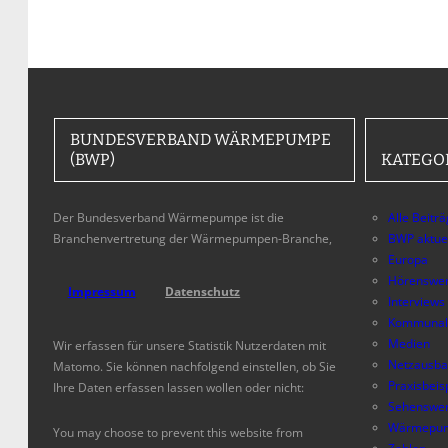
BUNDESVERBAND WÄRMEPUMPE
(BWP)
KATEGO
Der Bundesverband Wärmepumpe ist die
Alle Beitr
Branchenvertretung der Wärmepumpen-Branche,
BWP aktue
Europa
Hörenswer
Impressum
Datenschutz
Interviews
Kommunal
Medien
Wir erfassen für unsere Statistik Nutzerdaten mit
Netzausb
Matomo. Sie können nachfolgend einstellen, ob Sie
Praxisbeis
Ihre Daten erfassen lassen wollen oder nicht:
Sehenswer
Wärmepum
You may choose to prevent this website from