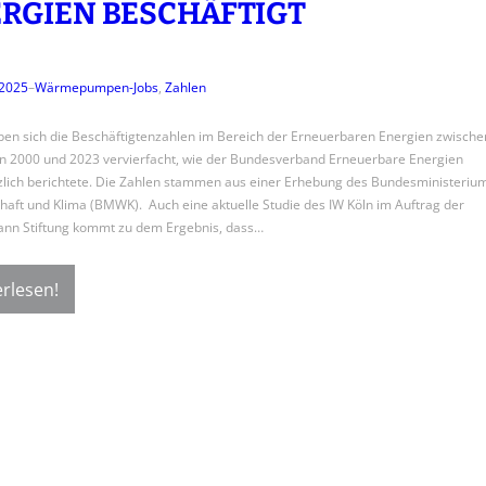
RGIEN BESCHÄFTIGT
 2025
–
Wärmepumpen-Jobs
, 
Zahlen
en sich die Beschäftigtenzahlen im Bereich der Erneuerbaren Energien zwische
n 2000 und 2023 vervierfacht, wie der Bundesverband Erneuerbare Energien
zlich berichtete. Die Zahlen stammen aus einer Erhebung des Bundesministeriu
chaft und Klima (BMWK). Auch eine aktuelle Studie des IW Köln im Auftrag der
ann Stiftung kommt zu dem Ergebnis, dass…
rlesen!