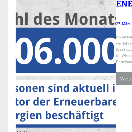
ENE
27. März
Damit hab
den Jahre
(BEE) kür
für Wirts
Bertelsm
Weite