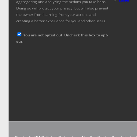
Zahlen
aggregating and analyzing the actions you take here.
Doing so will protect your privacy, but will also prevent
the owner from learning from your actions and
creating a better experience for you and other users.
You are not opted out. Uncheck this box to opt-
out.