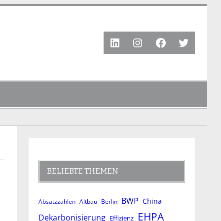
LinkedIn
Instagram
Facebook
Twitter
BELIEBTE THEMEN
BWP
China
Absatzzahlen
Altbau
Berlin
EHPA
Dekarbonisierung
Effizienz