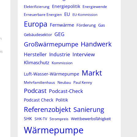
Energiepolitik
Elektrifizierung
Energiewende
EU
Erneuerbare Energien
EU-Kommission
Europa
Fernwärme
Förderung
Gas
GEG
Gebäudesektor
n
Großwärmepumpe
Handwerk
ms
Interview
Hersteller
Industrie
Klimaschutz
Kommission
Markt
Luft-Wasser-Wärmepumpe
Mehrfamilienhaus
Neubau
Paul Kenny
Podcast
Podcast-Check
Podcast Check
Politik
Referenzobjekt
Sanierung
SHK
Wettbewerbsfähigkeit
SHK-TV
Strompreis
Wärmepumpe