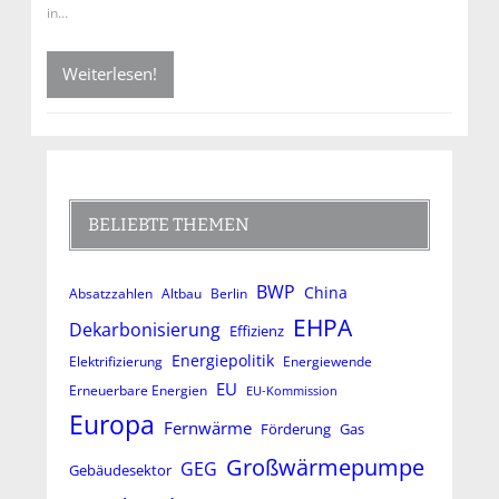
in…
Weiterlesen!
BELIEBTE THEMEN
BWP
China
Absatzzahlen
Altbau
Berlin
EHPA
Dekarbonisierung
Effizienz
Energiepolitik
Elektrifizierung
Energiewende
EU
Erneuerbare Energien
EU-Kommission
Europa
Fernwärme
Förderung
Gas
Großwärmepumpe
GEG
Gebäudesektor