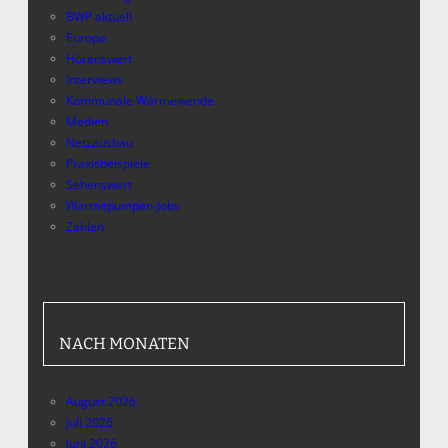
BWP aktuell
Europa
Hörenswert
Interviews
Kommunale Wärmewende
Medien
Netzausbau
Praxisbeispiele
Sehenswert
Wärmepumpen-Jobs
Zahlen
NACH MONATEN
August 2026
Juli 2026
Juni 2026