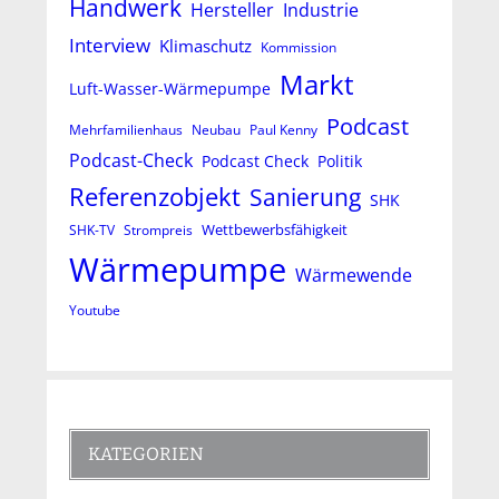
Handwerk
Hersteller
Industrie
Interview
Klimaschutz
Kommission
Markt
Luft-Wasser-Wärmepumpe
Podcast
Mehrfamilienhaus
Neubau
Paul Kenny
Podcast-Check
Podcast Check
Politik
Referenzobjekt
Sanierung
SHK
Wettbewerbsfähigkeit
SHK-TV
Strompreis
Wärmepumpe
Wärmewende
Youtube
KATEGORIEN