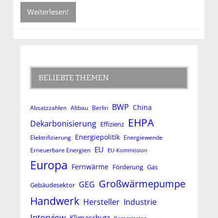
Weiterlesen!
BELIEBTE THEMEN
BWP
China
Absatzzahlen
Altbau
Berlin
EHPA
Dekarbonisierung
Effizienz
Energiepolitik
Elektrifizierung
Energiewende
EU
Erneuerbare Energien
EU-Kommission
Europa
Fernwärme
Förderung
Gas
Großwärmepumpe
GEG
Gebäudesektor
Handwerk
Hersteller
Industrie
Interview
Klimaschutz