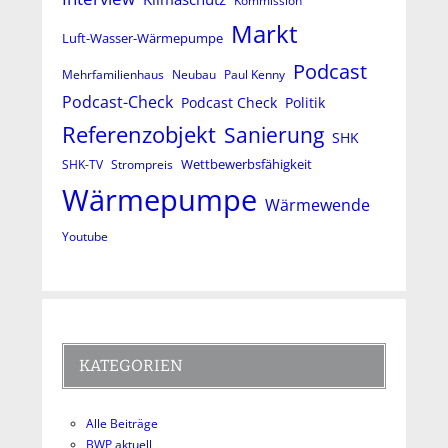
Kommission
Markt
Luft-Wasser-Wärmepumpe
Podcast
Mehrfamilienhaus
Neubau
Paul Kenny
Podcast-Check
Podcast Check
Politik
Referenzobjekt
Sanierung
SHK
Wettbewerbsfähigkeit
SHK-TV
Strompreis
Wärmepumpe
Wärmewende
Youtube
KATEGORIEN
Alle Beiträge
BWP aktuell