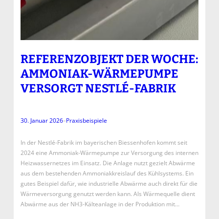
REFERENZOBJEKT DER WOCHE:
AMMONIAK-WÄRMEPUMPE
VERSORGT NESTLÉ-FABRIK
30. Januar 2026
–
Praxisbeispiele
In der Nestlé-Fabrik im bayerischen Biessenhofen kommt seit
2024 eine Ammoniak-Wärmepumpe zur Versorgung des internen
Heizwassernetzes im Einsatz. Die Anlage nutzt gezielt Abwärme
aus dem bestehenden Ammoniakkreislauf des Kühlsystems. Ein
gutes Beispiel dafür, wie industrielle Abwärme auch direkt für die
Wärmeversorgung genutzt werden kann. Als Wärmequelle dient
Abwärme aus der NH3-Kälteanlage in der Produktion mit…