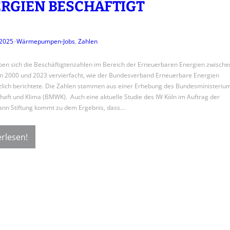
RGIEN BESCHÄFTIGT
 2025
–
Wärmepumpen-Jobs
, 
Zahlen
en sich die Beschäftigtenzahlen im Bereich der Erneuerbaren Energien zwische
n 2000 und 2023 vervierfacht, wie der Bundesverband Erneuerbare Energien
zlich berichtete. Die Zahlen stammen aus einer Erhebung des Bundesministeriu
chaft und Klima (BMWK). Auch eine aktuelle Studie des IW Köln im Auftrag der
ann Stiftung kommt zu dem Ergebnis, dass…
rlesen!