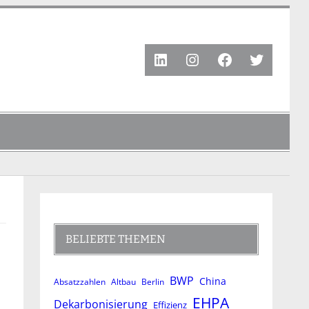
LinkedIn
Instagram
Facebook
Twitter
BELIEBTE THEMEN
BWP
China
Absatzzahlen
Altbau
Berlin
EHPA
Dekarbonisierung
Effizienz