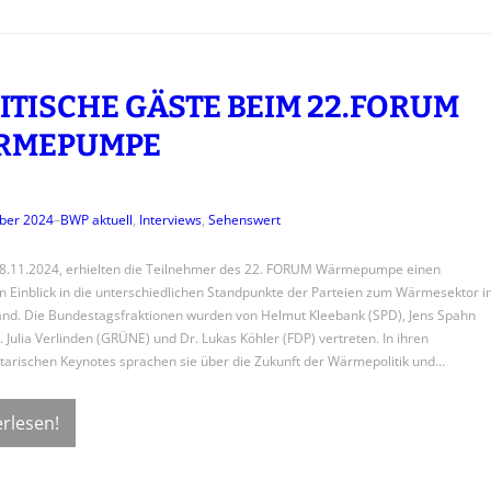
ITISCHE GÄSTE BEIM 22.FORUM
RMEPUMPE
ber 2024
–
BWP aktuell
, 
Interviews
, 
Sehenswert
28.11.2024, erhielten die Teilnehmer des 22. FORUM Wärmepumpe einen
en Einblick in die unterschiedlichen Standpunkte der Parteien zum Wärmesektor i
nd. Die Bundestagsfraktionen wurden von Helmut Kleebank (SPD), Jens Spahn
. Julia Verlinden (GRÜNE) und Dr. Lukas Köhler (FDP) vertreten. In ihren
arischen Keynotes sprachen sie über die Zukunft der Wärmepolitik und…
rlesen!