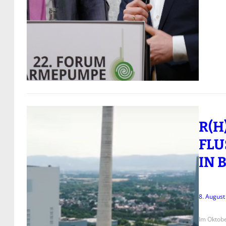
R(H
FLU
IN 
8. August
Im Oktobe