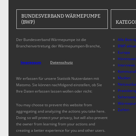
BUNDESVERBAND WÄRMEPUMPE
(BWP)
KATEGO
Der Bundesverband Wärmepumpe ist die
Alle Beitr
Branchenvertretung der Wärmepumpen-Branche,
BWP aktue
Europa
Hörenswer
Impressum
Datenschutz
Interviews
Kommunal
Medien
Wir erfassen für unsere Statistik Nutzerdaten mit
Netzausb
Matomo. Sie können nachfolgend einstellen, ob Sie
Praxisbeis
Ihre Daten erfassen lassen wollen oder nicht:
Sehenswer
Wärmepum
You may choose to prevent this website from
Zahlen
aggregating and analyzing the actions you take here.
Doing so will protect your privacy, but will also prevent
the owner from learning from your actions and
creating a better experience for you and other users.