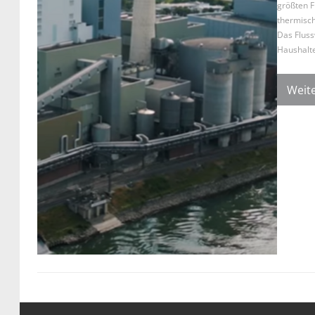
größten F
thermisch
Das Fluss
Haushalt
Weite