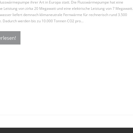
lusswärmepumpe ihrer Art in Europa statt. Die Flusswärmepumpe hat eine
e Leistung von zirka 20 Megawatt und eine elektrische Leistung von 7 Megawatt.
wasser liefert demnach klimaneutrale Fernwärme für rechnerisch rund 3.500
e. Dadurch werden bis zu 10.000 Tonnen CO2 pro…
rlesen!