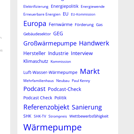
Energiepolitik
Elektrifizierung
Energiewende
EU
Erneuerbare Energien
EU-Kommission
Europa
Fernwärme
Förderung
Gas
GEG
Gebäudesektor
n
Großwärmepumpe
Handwerk
ms
Interview
Hersteller
Industrie
Klimaschutz
Kommission
Markt
Luft-Wasser-Wärmepumpe
Mehrfamilienhaus
Neubau
Paul Kenny
Podcast
Podcast-Check
Podcast Check
Politik
Referenzobjekt
Sanierung
SHK
Wettbewerbsfähigkeit
SHK-TV
Strompreis
Wärmepumpe