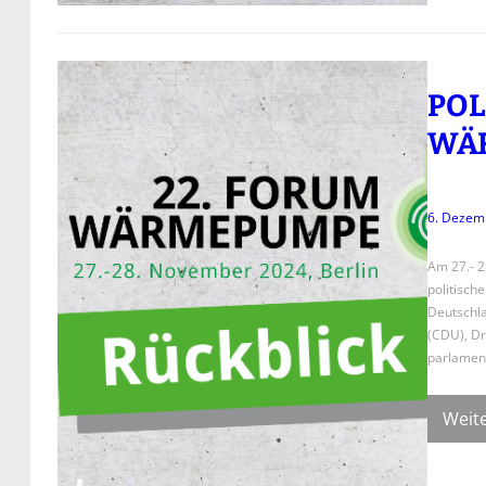
POL
WÄ
6. Dezem
Am 27.- 
politisch
Deutschla
(CDU), Dr
parlament
Weite