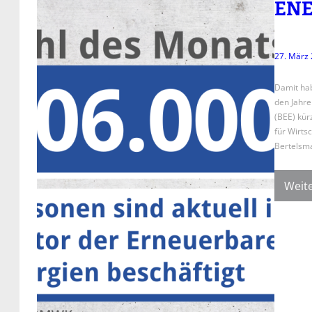
ENE
27. März
Damit hab
den Jahre
(BEE) kür
für Wirts
Bertelsm
Weite