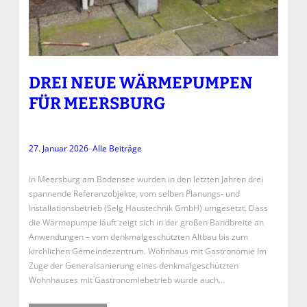
DREI NEUE WÄRMEPUMPEN
FÜR MEERSBURG
27. Januar 2026
–
Alle Beiträge
In Meersburg am Bodensee wurden in den letzten Jahren drei
spannende Referenzobjekte, vom selben Planungs- und
Installationsbetrieb (Selg Haustechnik GmbH) umgesetzt. Dass
die Wärmepumpe läuft zeigt sich in der großen Bandbreite an
Anwendungen – vom denkmalgeschützten Altbau bis zum
kirchlichen Gemeindezentrum. Wohnhaus mit Gastronomie Im
Zuge der Generalsanierung eines denkmalgeschützten
Wohnhauses mit Gastronomiebetrieb wurde auch…