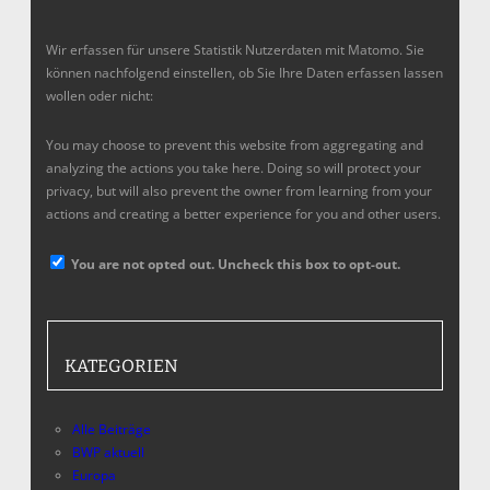
Wir erfassen für unsere Statistik Nutzerdaten mit Matomo. Sie
können nachfolgend einstellen, ob Sie Ihre Daten erfassen lassen
wollen oder nicht:
You may choose to prevent this website from aggregating and
analyzing the actions you take here. Doing so will protect your
privacy, but will also prevent the owner from learning from your
actions and creating a better experience for you and other users.
You are not opted out. Uncheck this box to opt-out.
KATEGORIEN
Alle Beiträge
BWP aktuell
Europa