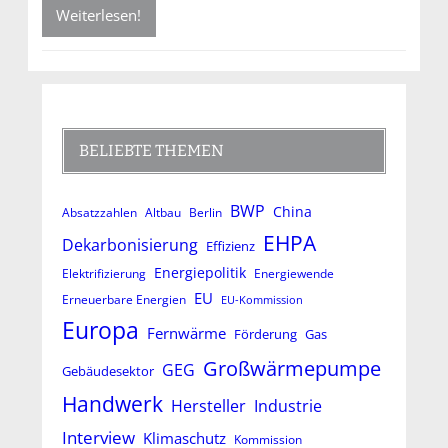
Weiterlesen!
BELIEBTE THEMEN
BWP
China
Absatzzahlen
Altbau
Berlin
EHPA
Dekarbonisierung
Effizienz
Energiepolitik
Elektrifizierung
Energiewende
EU
Erneuerbare Energien
EU-Kommission
Europa
Fernwärme
Förderung
Gas
Großwärmepumpe
GEG
Gebäudesektor
Handwerk
Hersteller
Industrie
Interview
Klimaschutz
Kommission