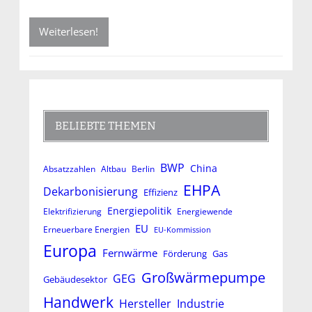
Weiterlesen!
BELIEBTE THEMEN
BWP
China
Absatzzahlen
Altbau
Berlin
EHPA
Dekarbonisierung
Effizienz
Energiepolitik
Elektrifizierung
Energiewende
EU
Erneuerbare Energien
EU-Kommission
Europa
Fernwärme
Förderung
Gas
Großwärmepumpe
GEG
Gebäudesektor
Handwerk
Hersteller
Industrie