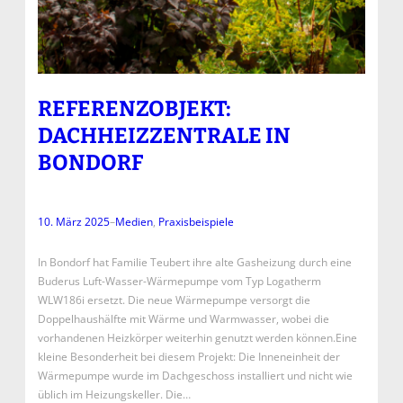
REFERENZOBJEKT:
DACHHEIZZENTRALE IN
BONDORF
10. März 2025
–
Medien
, 
Praxisbeispiele
In Bondorf hat Familie Teubert ihre alte Gasheizung durch eine
Buderus Luft-Wasser-Wärmepumpe vom Typ Logatherm
WLW186i ersetzt. Die neue Wärmepumpe versorgt die
Doppelhaushälfte mit Wärme und Warmwasser, wobei die
vorhandenen Heizkörper weiterhin genutzt werden können.Eine
kleine Besonderheit bei diesem Projekt: Die Inneneinheit der
Wärmepumpe wurde im Dachgeschoss installiert und nicht wie
üblich im Heizungskeller. Die…