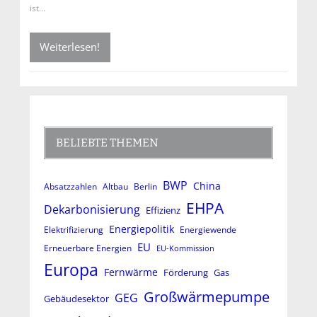
ist…
Weiterlesen!
BELIEBTE THEMEN
BWP
China
Absatzzahlen
Altbau
Berlin
EHPA
Dekarbonisierung
Effizienz
Energiepolitik
Elektrifizierung
Energiewende
EU
Erneuerbare Energien
EU-Kommission
Europa
Fernwärme
Förderung
Gas
Großwärmepumpe
GEG
Gebäudesektor