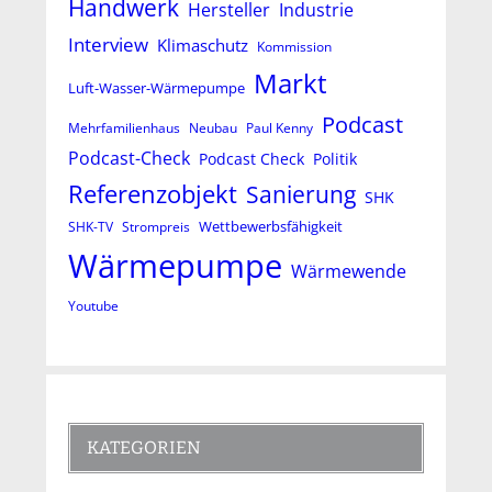
Handwerk
Hersteller
Industrie
Interview
Klimaschutz
Kommission
Markt
Luft-Wasser-Wärmepumpe
Podcast
Mehrfamilienhaus
Neubau
Paul Kenny
Podcast-Check
Podcast Check
Politik
Referenzobjekt
Sanierung
SHK
Wettbewerbsfähigkeit
SHK-TV
Strompreis
Wärmepumpe
Wärmewende
Youtube
KATEGORIEN