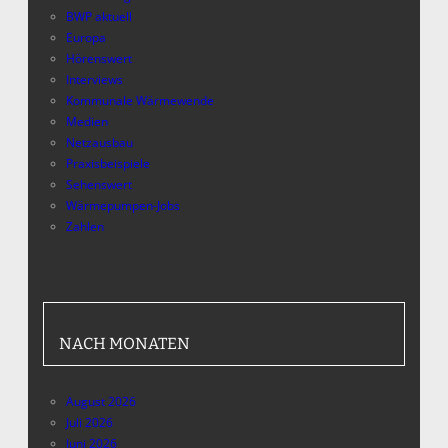
BWP aktuell
Europa
Hörenswert
Interviews
Kommunale Wärmewende
Medien
Netzausbau
Praxisbeispiele
Sehenswert
Wärmepumpen-Jobs
Zahlen
NACH MONATEN
August 2026
Juli 2026
Juni 2026