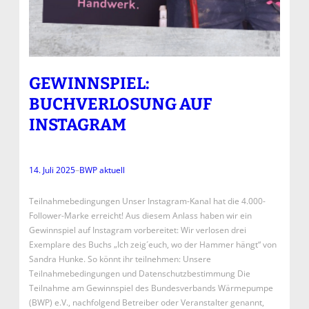
GEWINNSPIEL:
BUCHVERLOSUNG AUF
INSTAGRAM
14. Juli 2025
–
BWP aktuell
Teilnahmebedingungen Unser Instagram-Kanal hat die 4.000-
Follower-Marke erreicht! Aus diesem Anlass haben wir ein
Gewinnspiel auf Instagram vorbereitet: Wir verlosen drei
Exemplare des Buchs „Ich zeig´euch, wo der Hammer hängt“ von
Sandra Hunke. So könnt ihr teilnehmen: Unsere
Teilnahmebedingungen und Datenschutzbestimmung Die
Teilnahme am Gewinnspiel des Bundesverbands Wärmepumpe
(BWP) e.V., nachfolgend Betreiber oder Veranstalter genannt,