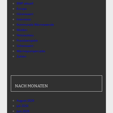
BWP aktuell
Europa
Hörenswert
Interviews
Kommunale Wärmewende
Medien
Netzausbau
Praxisbeispiele
Sehenswert
Wärmepumpen-Jobs
Zahlen
NACH MONATEN
August 2026
Juli 2026
Juni 2026