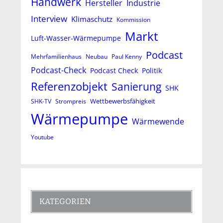
Handwerk
Hersteller
Industrie
Interview
Klimaschutz
Kommission
Markt
Luft-Wasser-Wärmepumpe
Podcast
Mehrfamilienhaus
Neubau
Paul Kenny
Podcast-Check
Podcast Check
Politik
Referenzobjekt
Sanierung
SHK
Wettbewerbsfähigkeit
SHK-TV
Strompreis
Wärmepumpe
Wärmewende
Youtube
KATEGORIEN