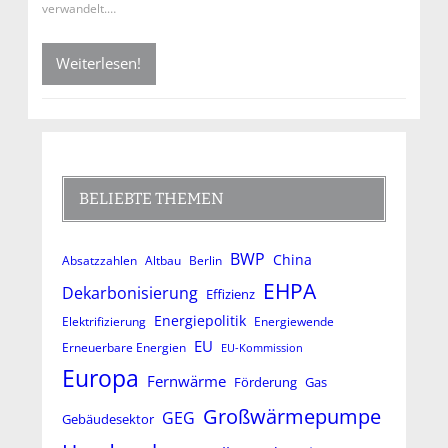
verwandelt.…
Weiterlesen!
BELIEBTE THEMEN
BWP
China
Absatzzahlen
Altbau
Berlin
EHPA
Dekarbonisierung
Effizienz
Energiepolitik
Elektrifizierung
Energiewende
EU
Erneuerbare Energien
EU-Kommission
Europa
Fernwärme
Förderung
Gas
Großwärmepumpe
GEG
Gebäudesektor