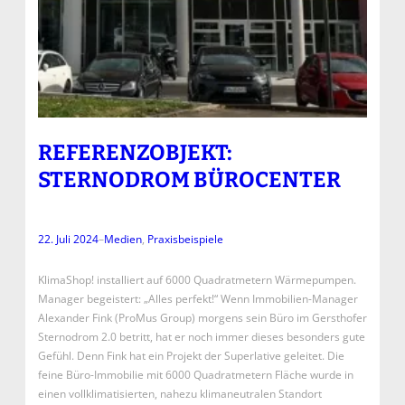
REFERENZOBJEKT:
STERNODROM BÜROCENTER
22. Juli 2024
–
Medien
, 
Praxisbeispiele
KlimaShop! installiert auf 6000 Quadratmetern Wärmepumpen.
Manager begeistert: „Alles perfekt!“ Wenn Immobilien-Manager
Alexander Fink (ProMus Group) morgens sein Büro im Gersthofer
Sternodrom 2.0 betritt, hat er noch immer dieses besonders gute
Gefühl. Denn Fink hat ein Projekt der Superlative geleitet. Die
feine Büro-Immobilie mit 6000 Quadratmetern Fläche wurde in
einen vollklimatisierten, nahezu klimaneutralen Standort