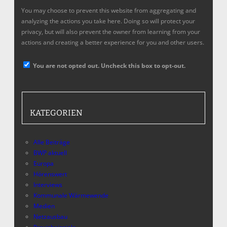
You may choose to prevent this website from aggregating and
analyzing the actions you take here. Doing so will protect your
privacy, but will also prevent the owner from learning from your
actions and creating a better experience for you and other users.
You are not opted out. Uncheck this box to opt-out.
KATEGORIEN
Alle Beiträge
BWP aktuell
Europa
Hörenswert
Interviews
Kommunale Wärmewende
Medien
Netzausbau