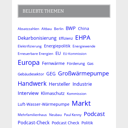
BELIEBTE THEMEN
BWP
China
Absatzzahlen
Altbau
Berlin
EHPA
Dekarbonisierung
Effizienz
Energiepolitik
Elektrifizierung
Energiewende
EU
Erneuerbare Energien
EU-Kommission
Europa
Fernwärme
Förderung
Gas
Großwärmepumpe
GEG
Gebäudesektor
Handwerk
Hersteller
Industrie
Interview
Klimaschutz
Kommission
Markt
Luft-Wasser-Wärmepumpe
Podcast
Mehrfamilienhaus
Neubau
Paul Kenny
Podcast-Check
Podcast Check
Politik