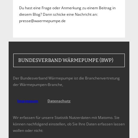
Du hast eine Frage oder Anmerkung zu einem Beitrag in
diesem Blog? Dann schicke eine Nachricht an:
presse@waermepumpe.de
BUNDESVERBAND WÄRMEPUMPE (BWP)
Der Bundesverband Wärmepumpe ist die Branchenvertretung
der Wärmepumpen-Branche,
Impressum
Datenschutz
Wir erfassen für unsere Statistik Nutzerdaten mit Matomo. Sie
können nachfolgend einstellen, ob Sie Ihre Daten erfassen lassen
wollen oder nicht: