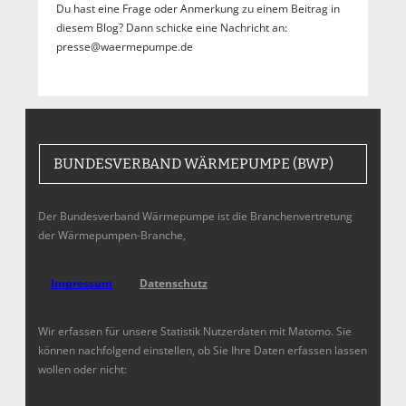
Du hast eine Frage oder Anmerkung zu einem Beitrag in
diesem Blog? Dann schicke eine Nachricht an:
presse@waermepumpe.de
BUNDESVERBAND WÄRMEPUMPE (BWP)
Der Bundesverband Wärmepumpe ist die Branchenvertretung
der Wärmepumpen-Branche,
Impressum
Datenschutz
Wir erfassen für unsere Statistik Nutzerdaten mit Matomo. Sie
können nachfolgend einstellen, ob Sie Ihre Daten erfassen lassen
wollen oder nicht: