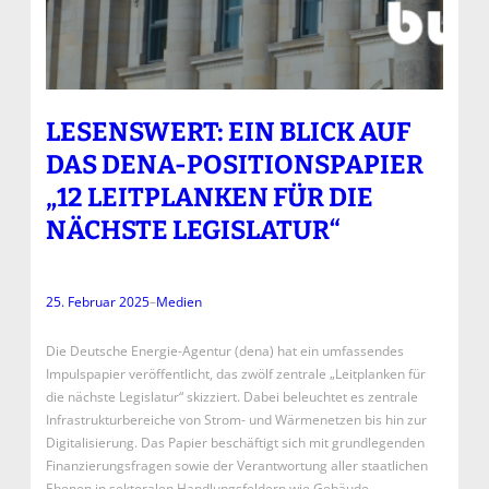
LESENSWERT: EIN BLICK AUF
DAS DENA-POSITIONSPAPIER
„12 LEITPLANKEN FÜR DIE
NÄCHSTE LEGISLATUR“
25. Februar 2025
–
Medien
Die Deutsche Energie-Agentur (dena) hat ein umfassendes
Impulspapier veröffentlicht, das zwölf zentrale „Leitplanken für
die nächste Legislatur“ skizziert. Dabei beleuchtet es zentrale
Infrastrukturbereiche von Strom- und Wärmenetzen bis hin zur
Digitalisierung. Das Papier beschäftigt sich mit grundlegenden
Finanzierungsfragen sowie der Verantwortung aller staatlichen
Ebenen in sektoralen Handlungsfeldern wie Gebäude,