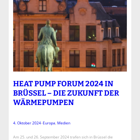
HEAT PUMP FORUM 2024 IN
BRÜSSEL – DIE ZUKUNFT DER
WÄRMEPUMPEN
4. Oktober 2024
–
Europa
, 
Medien
Am 25. und 26. September 2024 trafen sich in Brüssel die