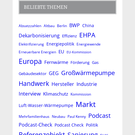
BELIEBTE THEMEN
BWP
China
Absatzzahlen
Altbau
Berlin
EHPA
Dekarbonisierung
Effizienz
Energiepolitik
Elektrifizierung
Energiewende
EU
Erneuerbare Energien
EU-Kommission
Europa
Fernwärme
Förderung
Gas
Großwärmepumpe
GEG
Gebäudesektor
Handwerk
Hersteller
Industrie
Interview
Klimaschutz
Kommission
Markt
Luft-Wasser-Wärmepumpe
Podcast
Mehrfamilienhaus
Neubau
Paul Kenny
Podcast-Check
Podcast Check
Politik
Referenzobjekt
Sanierung