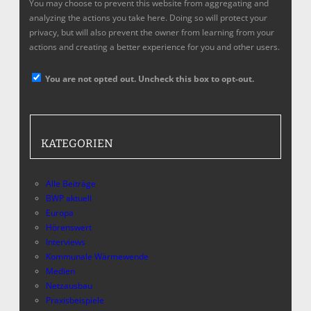
You may choose to prevent this website from aggregating and
analyzing the actions you take here. Doing so will protect your
privacy, but will also prevent the owner from learning from your
actions and creating a better experience for you and other users.
You are not opted out. Uncheck this box to opt-out.
KATEGORIEN
Alle Beiträge
BWP aktuell
Europa
Hörenswert
Interviews
Kommunale Wärmewende
Medien
Netzausbau
Praxisbeispiele