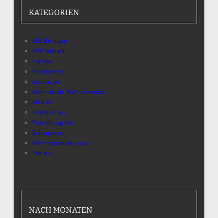
KATEGORIEN
Alle Beiträge
BWP aktuell
Europa
Hörenswert
Interviews
Kommunale Wärmewende
Medien
Netzausbau
Praxisbeispiele
Sehenswert
Wärmepumpen-Jobs
Zahlen
NACH MONATEN