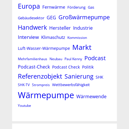
Europa
Fernwärme
Förderung
Gas
Großwärmepumpe
GEG
Gebäudesektor
Handwerk
Hersteller
Industrie
Interview
Klimaschutz
Kommission
Markt
Luft-Wasser-Wärmepumpe
Podcast
Mehrfamilienhaus
Neubau
Paul Kenny
Podcast-Check
Podcast Check
Politik
Referenzobjekt
Sanierung
SHK
Wettbewerbsfähigkeit
SHK-TV
Strompreis
Wärmepumpe
Wärmewende
Youtube