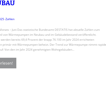
UBAU
2025
–
Zahlen
Monats – Juni Das statistische Bundesamt DESTATIS hat aktuelle Zahlen zum
eil von Wärmepumpen im Neubau und im Gebäudebestand veröffentlicht.
erden bereits 69,4 Prozent der knapp 76.100 im Jahr 2024 errichteten
n primär mit Wärmepumpen beheizt. Der Trend zur Wärmepumpe nimmt rapid
 auf: Von den im Jahr 2024 genehmigten Wohngebäuden…
rlesen!