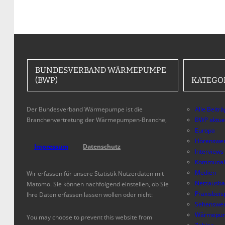
BUNDESVERBAND WÄRMEPUMPE
(BWP)
KATEGO
Der Bundesverband Wärmepumpe ist die
Alle Beitr
Branchenvertretung der Wärmepumpen-Branche,
BWP aktue
Europa
Hörenswer
Impressum
Datenschutz
Interviews
Kommunal
Medien
Wir erfassen für unsere Statistik Nutzerdaten mit
Netzausb
Matomo. Sie können nachfolgend einstellen, ob Sie
Praxisbeis
Ihre Daten erfassen lassen wollen oder nicht:
Sehenswer
Wärmepum
You may choose to prevent this website from