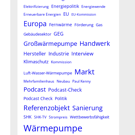
Energiepolitik
Elektrifizierung
Energiewende
EU
Erneuerbare Energien
EU-Kommission
Europa
Fernwärme
Förderung
Gas
GEG
Gebäudesektor
Großwärmepumpe
Handwerk
Interview
Hersteller
Industrie
e
Klimaschutz
Kommission
Markt
Luft-Wasser-Wärmepumpe
Mehrfamilienhaus
Neubau
Paul Kenny
Podcast
Podcast-Check
Podcast Check
Politik
Referenzobjekt
Sanierung
SHK
Wettbewerbsfähigkeit
SHK-TV
Strompreis
Wärmepumpe