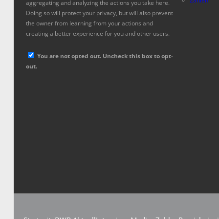
Zahlen
aggregating and analyzing the actions you take here.
Doing so will protect your privacy, but will also prevent
the owner from learning from your actions and
creating a better experience for you and other users.
You are not opted out. Uncheck this box to opt-
out.