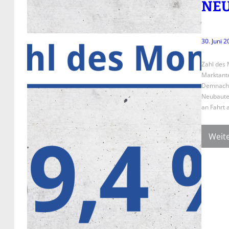
NE
30. Juni 
Zahl des 
Marktant
Demnach w
Neubaute
an Fahrt
Weite