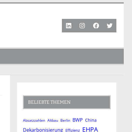
LinkedIn
Instagram
Facebook
Twitter
BELIEBTE THEMEN
BWP
China
Absatzzahlen
Altbau
Berlin
EHPA
Dekarbonisierung
Effizienz