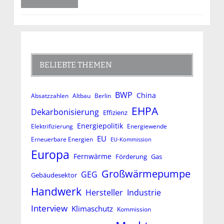
BELIEBTE THEMEN
BWP
China
Absatzzahlen
Altbau
Berlin
EHPA
Dekarbonisierung
Effizienz
Energiepolitik
Elektrifizierung
Energiewende
EU
Erneuerbare Energien
EU-Kommission
Europa
Fernwärme
Förderung
Gas
Großwärmepumpe
GEG
Gebäudesektor
Handwerk
Hersteller
Industrie
Interview
Klimaschutz
Kommission