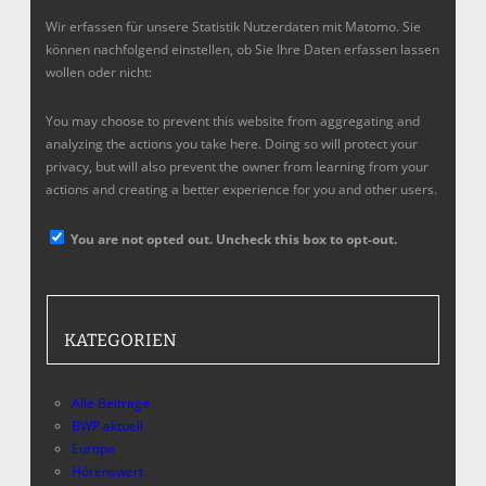
Wir erfassen für unsere Statistik Nutzerdaten mit Matomo. Sie
können nachfolgend einstellen, ob Sie Ihre Daten erfassen lassen
wollen oder nicht:
You may choose to prevent this website from aggregating and
analyzing the actions you take here. Doing so will protect your
privacy, but will also prevent the owner from learning from your
actions and creating a better experience for you and other users.
You are not opted out. Uncheck this box to opt-out.
KATEGORIEN
Alle Beiträge
BWP aktuell
Europa
Hörenswert