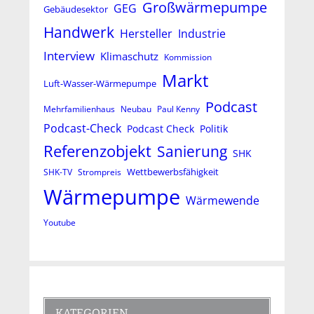
Großwärmepumpe
GEG
Gebäudesektor
Handwerk
Hersteller
Industrie
Interview
Klimaschutz
Kommission
Markt
Luft-Wasser-Wärmepumpe
Podcast
Mehrfamilienhaus
Neubau
Paul Kenny
Podcast-Check
Podcast Check
Politik
Referenzobjekt
Sanierung
SHK
Wettbewerbsfähigkeit
SHK-TV
Strompreis
Wärmepumpe
Wärmewende
Youtube
KATEGORIEN