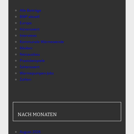
Alle Beiträge
BWP aktuell
Europa
Hörenswert
Interviews
Kommunale Wärmewende
Medien
Netzausbau
Praxisbeispiele
Sehenswert
Wärmepumpen-Jobs
Zahlen
NACH MONATEN
August 2026