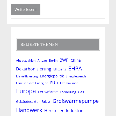
Weiterlesen!
BELIEBTE THEMEN
BWP
China
Absatzzahlen
Altbau
Berlin
EHPA
Dekarbonisierung
Effizienz
Energiepolitik
Elektrifizierung
Energiewende
EU
Erneuerbare Energien
EU-Kommission
Europa
Fernwärme
Förderung
Gas
Großwärmepumpe
GEG
Gebäudesektor
Handwerk
Hersteller
Industrie