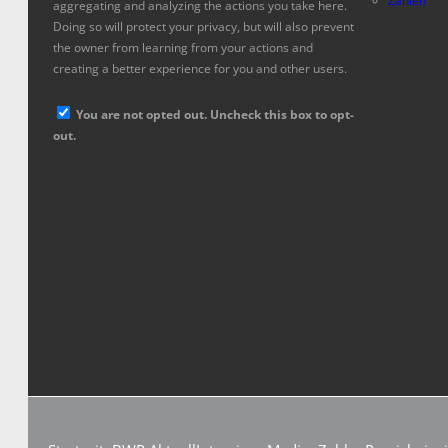
Zahlen
aggregating and analyzing the actions you take here.
Doing so will protect your privacy, but will also prevent
the owner from learning from your actions and
creating a better experience for you and other users.
You are not opted out. Uncheck this box to opt-
out.