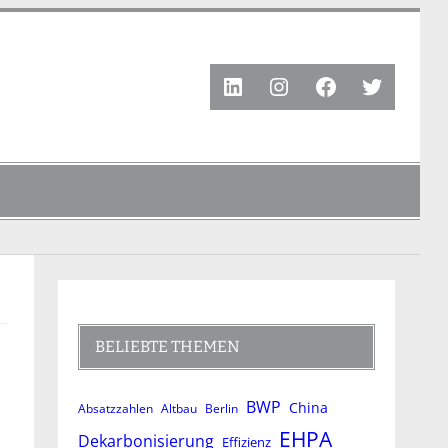
LinkedIn
Instagram
Facebook
Twitter
BELIEBTE THEMEN
BWP
China
Absatzzahlen
Altbau
Berlin
EHPA
Dekarbonisierung
Effizienz