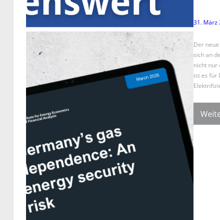
31. März
Der neue 
sich an d
nicht nur
ist es fü
Elektrifi
Weite