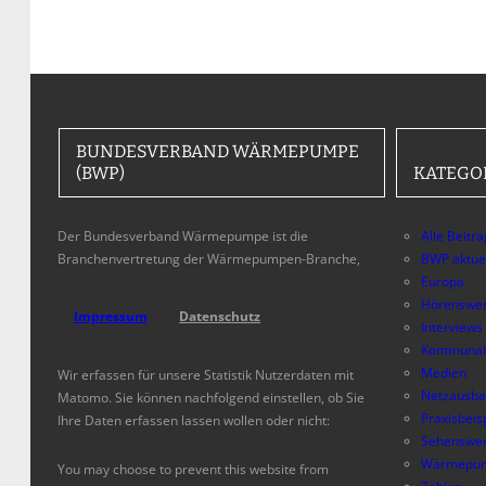
BUNDESVERBAND WÄRMEPUMPE
(BWP)
KATEGO
Der Bundesverband Wärmepumpe ist die
Alle Beitr
Branchenvertretung der Wärmepumpen-Branche,
BWP aktue
Europa
Hörenswer
Impressum
Datenschutz
Interviews
Kommunal
Medien
Wir erfassen für unsere Statistik Nutzerdaten mit
Netzausb
Matomo. Sie können nachfolgend einstellen, ob Sie
Praxisbeis
Ihre Daten erfassen lassen wollen oder nicht:
Sehenswer
Wärmepum
You may choose to prevent this website from