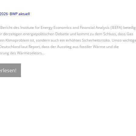
 2026
–
BWP aktuell
Bericht des Institute for Energy Economics and Financial Analysis (IEEFA) beteilig
er derzeitigen energiepolitischen Debatte und kommt zu dem Schluss, dass Gas
 ein Klimaproblem ist, sondern auch ein erhöhtes Sicherheitsrisiko. Umso wichtig
r Deutschland laut Report, dass der Ausstieg aus fossiler Wärme und die
zierung des Wärmesektors…
rlesen!