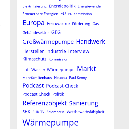
Energiepolitik
Elektrifizierung
Energiewende
EU
Erneuerbare Energien
EU-Kommission
Europa
Fernwärme
Förderung
Gas
t
GEG
Gebäudesektor
er
Großwärmepumpe
Handwerk
Interview
Hersteller
Industrie
Klimaschutz
Kommission
Markt
Luft-Wasser-Wärmepumpe
Mehrfamilienhaus
Neubau
Paul Kenny
Podcast
Podcast-Check
Podcast Check
Politik
Referenzobjekt
Sanierung
SHK
Wettbewerbsfähigkeit
SHK-TV
Strompreis
Wärmepumpe