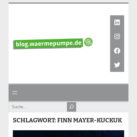
Zum
Inhalt
springen
Linked
Instag
Faceb
Twitte
Search
SCHLAGWORT:
FINN MAYER-KUCKUK