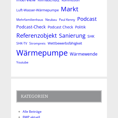
Kommission
Markt
Luft-Wasser-Wärmepumpe
Podcast
Mehrfamilienhaus
Neubau
Paul Kenny
Podcast-Check
Podcast Check
Politik
Referenzobjekt
Sanierung
SHK
Wettbewerbsfähigkeit
SHK-TV
Strompreis
Wärmepumpe
Wärmewende
Youtube
KATEGORIEN
Alle Beiträge
BWP aktuell