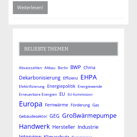
Weiterlesen!
BELIEBTE THEMEN
BWP
China
Absatzzahlen
Altbau
Berlin
EHPA
Dekarbonisierung
Effizienz
Energiepolitik
Elektrifizierung
Energiewende
EU
Erneuerbare Energien
EU-Kommission
Europa
Fernwärme
Förderung
Gas
Großwärmepumpe
GEG
Gebäudesektor
Handwerk
Hersteller
Industrie
Interview
Klimaschutz