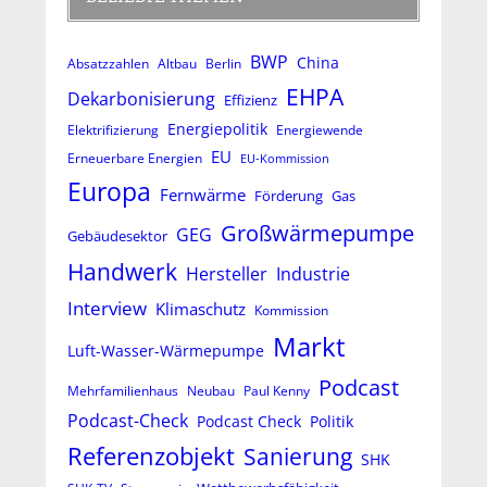
BWP
China
Absatzzahlen
Altbau
Berlin
EHPA
Dekarbonisierung
Effizienz
Energiepolitik
Elektrifizierung
Energiewende
EU
Erneuerbare Energien
EU-Kommission
Europa
Fernwärme
Förderung
Gas
Großwärmepumpe
GEG
Gebäudesektor
Handwerk
Hersteller
Industrie
Interview
Klimaschutz
Kommission
Markt
Luft-Wasser-Wärmepumpe
Podcast
Mehrfamilienhaus
Neubau
Paul Kenny
Podcast-Check
Podcast Check
Politik
Referenzobjekt
Sanierung
SHK