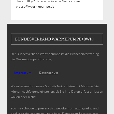
diesem Blog? Dann schicke eine Nachricht an:
presse@waermepumpe.de
BUNDESVERBAND WÄRMEPUMPE (BWP)
Der Bundesverband Wärmepumpe ist die Branchenvertretung
der Wärmepumpen-Branche,
Impressum
Datenschutz
Wir erfassen für unsere Statistik Nutzerdaten mit Matomo. Sie
können nachfolgend einstellen, ob Sie Ihre Daten erfassen lassen
wollen oder nicht:
You may choose to prevent this website from aggregating and
analyzing the actions you take here. Doing so will protect your