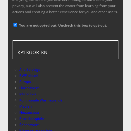
privacy, but will also prevent the owner from learning from your
actions and creating a better experience for you and other users.
You are not opted out. Uncheck this box to opt-out.
KATEGORIEN
Alle Beiträge
BWP aktuell
Europa
Hörenswert
Interviews
Kommunale Wärmewende
Medien
Netzausbau
Praxisbeispiele
Sehenswert
Wärmepumpen-Jobs