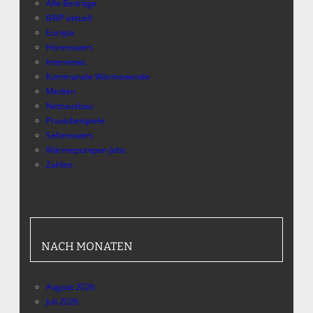
Alle Beiträge
BWP aktuell
Europa
Hörenswert
Interviews
Kommunale Wärmewende
Medien
Netzausbau
Praxisbeispiele
Sehenswert
Wärmepumpen-Jobs
Zahlen
NACH MONATEN
August 2026
Juli 2026