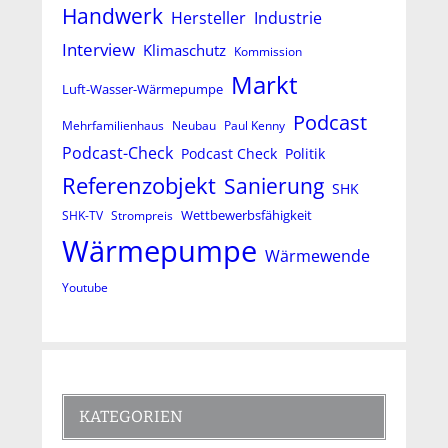
Handwerk
Hersteller
Industrie
Interview
Klimaschutz
Kommission
Markt
Luft-Wasser-Wärmepumpe
Podcast
Mehrfamilienhaus
Neubau
Paul Kenny
Podcast-Check
Podcast Check
Politik
Referenzobjekt
Sanierung
SHK
Wettbewerbsfähigkeit
SHK-TV
Strompreis
Wärmepumpe
Wärmewende
Youtube
KATEGORIEN