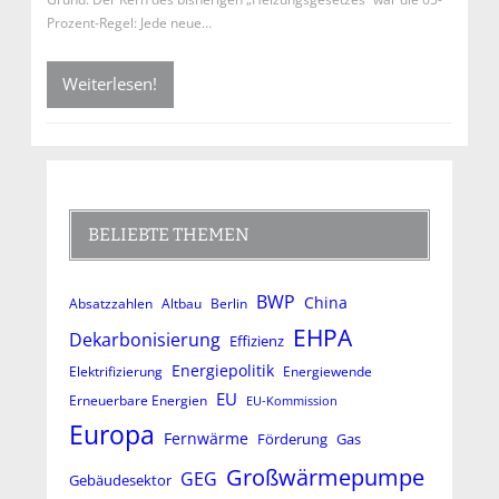
Prozent-Regel: Jede neue…
Weiterlesen!
BELIEBTE THEMEN
BWP
China
Absatzzahlen
Altbau
Berlin
EHPA
Dekarbonisierung
Effizienz
Energiepolitik
Elektrifizierung
Energiewende
EU
Erneuerbare Energien
EU-Kommission
Europa
Fernwärme
Förderung
Gas
Großwärmepumpe
GEG
Gebäudesektor