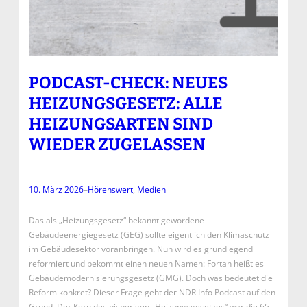
PODCAST-CHECK: NEUES
HEIZUNGSGESETZ: ALLE
HEIZUNGSARTEN SIND
WIEDER ZUGELASSEN
10. März 2026
–
Hörenswert
, 
Medien
Das als „Heizungsgesetz“ bekannt gewordene
Gebäudeenergiegesetz (GEG) sollte eigentlich den Klimaschutz
im Gebäudesektor voranbringen. Nun wird es grundlegend
reformiert und bekommt einen neuen Namen: Fortan heißt es
Gebäudemodernisierungsgesetz (GMG). Doch was bedeutet die
Reform konkret? Dieser Frage geht der NDR Info Podcast auf den
Grund. Der Kern des bisherigen „Heizungsgesetzes“ war die 65-