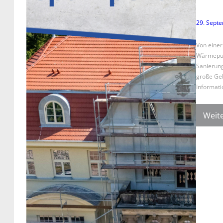
29. Sept
Von einer
Wärmepump
Sanierung
große Ge
Informati
Weite