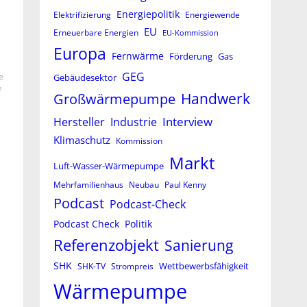
Energiepolitik
Elektrifizierung
Energiewende
EU
Erneuerbare Energien
EU-Kommission
Europa
Fernwärme
Förderung
Gas
GEG
e
Gebäudesektor
²
Großwärmepumpe
Handwerk
Interview
Hersteller
Industrie
Klimaschutz
Kommission
Markt
Luft-Wasser-Wärmepumpe
Mehrfamilienhaus
Neubau
Paul Kenny
Podcast
Podcast-Check
Podcast Check
Politik
Referenzobjekt
Sanierung
SHK
Wettbewerbsfähigkeit
SHK-TV
Strompreis
Wärmepumpe