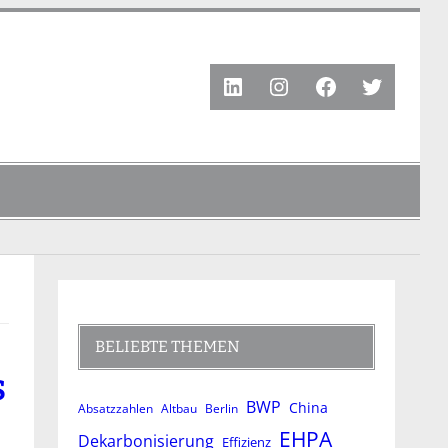
LinkedIn
Instagram
Facebook
Twitter
BELIEBTE THEMEN
S
BWP
China
Absatzzahlen
Altbau
Berlin
EHPA
Dekarbonisierung
Effizienz