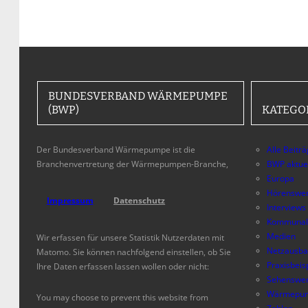
BUNDESVERBAND WÄRMEPUMPE
(BWP)
KATEGO
Der Bundesverband Wärmepumpe ist die
Alle Beitr
Branchenvertretung der Wärmepumpen-Branche,
BWP aktue
Europa
Hörenswer
Impressum
Datenschutz
Interviews
Kommunal
Medien
Wir erfassen für unsere Statistik Nutzerdaten mit
Netzausb
Matomo. Sie können nachfolgend einstellen, ob Sie
Praxisbeis
Ihre Daten erfassen lassen wollen oder nicht:
Sehenswer
Wärmepum
You may choose to prevent this website from