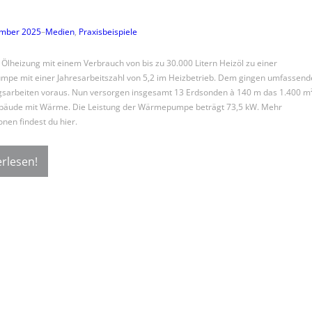
ember 2025
–
Medien
, 
Praxisbeispiele
 Ölheizung mit einem Verbrauch von bis zu 30.000 Litern Heizöl zu einer
e mit einer Jahresarbeitszahl von 5,2 im Heizbetrieb. Dem gingen umfassend
sarbeiten voraus. Nun versorgen insgesamt 13 Erdsonden à 140 m das 1.400 m
bäude mit Wärme. Die Leistung der Wärmepumpe beträgt 73,5 kW. Mehr
onen findest du hier.
rlesen!