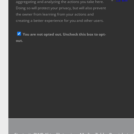
Zahlen
aggregating and analyzing the actions you take here.
Doing so will protect your privacy, but will also prevent
the owner from learning from your actions and
creating a better experience for you and other users.
You are not opted out. Uncheck this box to opt-
out.