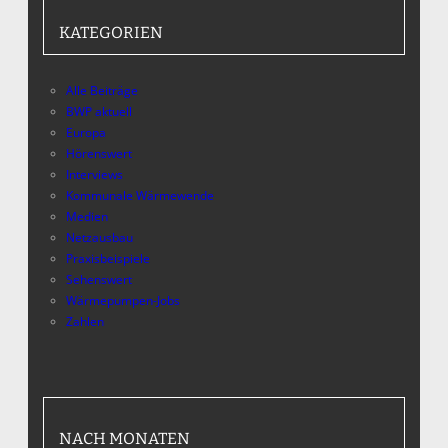
KATEGORIEN
Alle Beiträge
BWP aktuell
Europa
Hörenswert
Interviews
Kommunale Wärmewende
Medien
Netzausbau
Praxisbeispiele
Sehenswert
Wärmepumpen-Jobs
Zahlen
NACH MONATEN