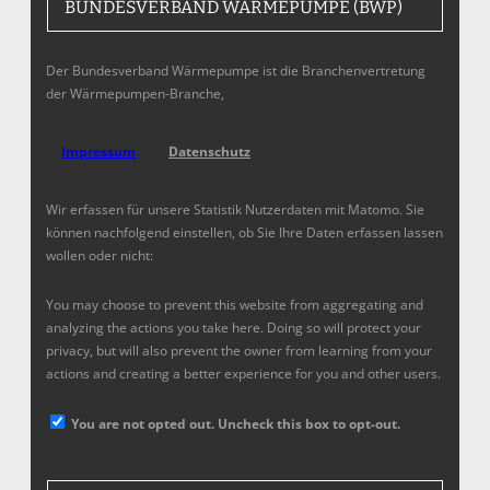
BUNDESVERBAND WÄRMEPUMPE (BWP)
Der Bundesverband Wärmepumpe ist die Branchenvertretung
der Wärmepumpen-Branche,
Impressum
Datenschutz
Wir erfassen für unsere Statistik Nutzerdaten mit Matomo. Sie
können nachfolgend einstellen, ob Sie Ihre Daten erfassen lassen
wollen oder nicht:
You may choose to prevent this website from aggregating and
analyzing the actions you take here. Doing so will protect your
privacy, but will also prevent the owner from learning from your
actions and creating a better experience for you and other users.
You are not opted out. Uncheck this box to opt-out.