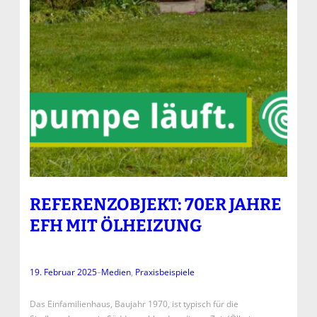
REFERENZOBJEKT: 70ER JAHRE
EFH MIT ÖLHEIZUNG
19. Februar 2025
–
Medien
, 
Praxisbeispiele
Das Einfamilienhaus, Baujahr 1970, ist typisch für die