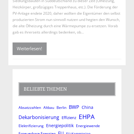
Siedlungsbauten in Süddeutschland zu dieser Zeit (Ölheizung,
Heizkörper, großzügiges Treppenhaus, etc.). Die Förderung der
PV-Anlage endete 2020, daher wollten die Eigentümer den selbst
produzierten Strom nun sinnvoll nutzen und hegten den Wunsch,
die alte Ölheizung durch eine Wärmepumpe zu ersetzen. Vorab
gab es ihrerseits allerdings bedenken, ob…
Weiterlesen!
BELIEBTE THEMEN
BWP
China
Absatzzahlen
Altbau
Berlin
EHPA
Dekarbonisierung
Effizienz
Energiepolitik
Elektrifizierung
Energiewende
EU
Erneuerbare Energien
EU-Kommission