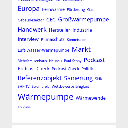
Europa
Fernwärme
Förderung
Gas
Großwärmepumpe
GEG
Gebäudesektor
Handwerk
Hersteller
Industrie
Interview
Klimaschutz
Kommission
Markt
Luft-Wasser-Wärmepumpe
Podcast
Mehrfamilienhaus
Neubau
Paul Kenny
Podcast-Check
Podcast Check
Politik
Referenzobjekt
Sanierung
SHK
Wettbewerbsfähigkeit
SHK-TV
Strompreis
Wärmepumpe
Wärmewende
Youtube