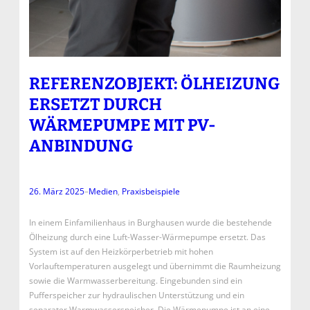
REFERENZOBJEKT: ÖLHEIZUNG
ERSETZT DURCH
WÄRMEPUMPE MIT PV-
ANBINDUNG
26. März 2025
–
Medien
, 
Praxisbeispiele
In einem Einfamilienhaus in Burghausen wurde die bestehende
Ölheizung durch eine Luft-Wasser-Wärmepumpe ersetzt. Das
System ist auf den Heizkörperbetrieb mit hohen
Vorlauftemperaturen ausgelegt und übernimmt die Raumheizung
sowie die Warmwasserbereitung. Eingebunden sind ein
Pufferspeicher zur hydraulischen Unterstützung und ein
separater Warmwasserspeicher. Die Wärmepumpe ist an eine