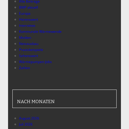
Alle Beiträge
BWP aktuell
Europa
Hörenswert
Interviews
Kommunale Wärmewende
Medien
Netzausbau
Praxisbeispiele
Sehenswert
Wärmepumpen-Jobs
Zahlen
NACH MONATEN
August 2026
Juli 2026