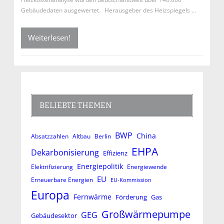
Gebäudedaten ausgewertet. Herausgeber des Heizspiegels …
Weiterlesen!
BELIEBTE THEMEN
BWP
China
Absatzzahlen
Altbau
Berlin
EHPA
Dekarbonisierung
Effizienz
Energiepolitik
Elektrifizierung
Energiewende
EU
Erneuerbare Energien
EU-Kommission
Europa
Fernwärme
Förderung
Gas
Großwärmepumpe
GEG
Gebäudesektor