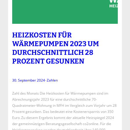
HEIZKOSTEN FÜR
WÄRMEPUMPEN 2023 UM
DURCHSCHNITTLICH 28
PROZENT GESUNKEN
30. September 2024
–
Zahlen
Zahl des Monats Die Heizkosten für Wärmepumpen sind im
Abrechnungsjahr 2023 für eine durchschnittliche 70-
Quadratmeter-Wohnung in MFH im Vergleich zum Vorjahr um 28
Prozent gesunken. Das bedeutet eine Kostenersparnis von 350
Euro. Zu diesem Ergebnis kommt der aktuelle Heizspiegel 2024
der gemeinnützigen Beratungsgesellschaft co2online. Für die
Heizkostenanalyse wurden deutschlandweit über 140.000