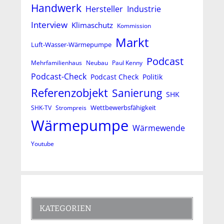
Handwerk
Hersteller
Industrie
Interview
Klimaschutz
Kommission
Markt
Luft-Wasser-Wärmepumpe
Podcast
Mehrfamilienhaus
Neubau
Paul Kenny
Podcast-Check
Podcast Check
Politik
Referenzobjekt
Sanierung
SHK
Wettbewerbsfähigkeit
SHK-TV
Strompreis
Wärmepumpe
Wärmewende
Youtube
KATEGORIEN