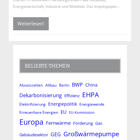
Energiewirtschaft, Industrie und Mobilität. Das Impulspapier…
Weiterlesen!
BELIEBTE THEMEN
BWP
China
Absatzzahlen
Altbau
Berlin
EHPA
Dekarbonisierung
Effizienz
Energiepolitik
Elektrifizierung
Energiewende
EU
Erneuerbare Energien
EU-Kommission
Europa
Fernwärme
Förderung
Gas
Großwärmepumpe
GEG
Gebäudesektor