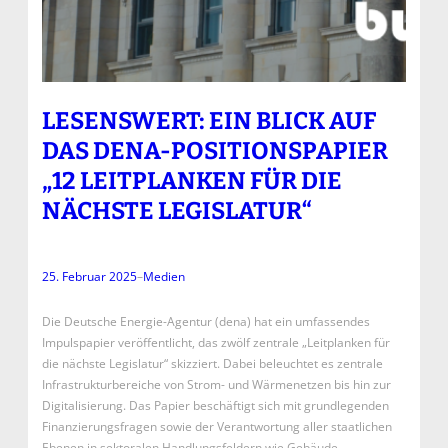
LESENSWERT: EIN BLICK AUF
DAS DENA-POSITIONSPAPIER
„12 LEITPLANKEN FÜR DIE
NÄCHSTE LEGISLATUR“
25. Februar 2025
–
Medien
Die Deutsche Energie-Agentur (dena) hat ein umfassendes
Impulspapier veröffentlicht, das zwölf zentrale „Leitplanken für
die nächste Legislatur“ skizziert. Dabei beleuchtet es zentrale
Infrastrukturbereiche von Strom- und Wärmenetzen bis hin zur
Digitalisierung. Das Papier beschäftigt sich mit grundlegenden
Finanzierungsfragen sowie der Verantwortung aller staatlichen
Ebenen in sektoralen Handlungsfeldern wie Gebäude,