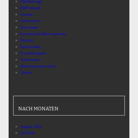
Alle Beiträge
BWP aktuell
Europa
Hörenswert
Interviews
Kommunale Wärmewende
Medien
Netzausbau
Praxisbeispiele
Sehenswert
Wärmepumpen-Jobs
Zahlen
NACH MONATEN
August 2026
Juli 2026