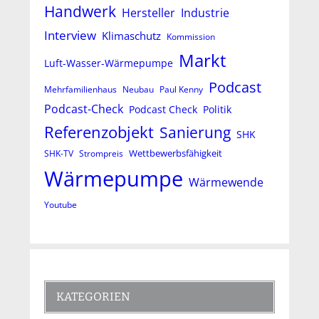
Handwerk
Hersteller
Industrie
Interview
Klimaschutz
Kommission
Markt
Luft-Wasser-Wärmepumpe
Podcast
Mehrfamilienhaus
Neubau
Paul Kenny
Podcast-Check
Podcast Check
Politik
Referenzobjekt
Sanierung
SHK
Wettbewerbsfähigkeit
SHK-TV
Strompreis
Wärmepumpe
Wärmewende
Youtube
KATEGORIEN