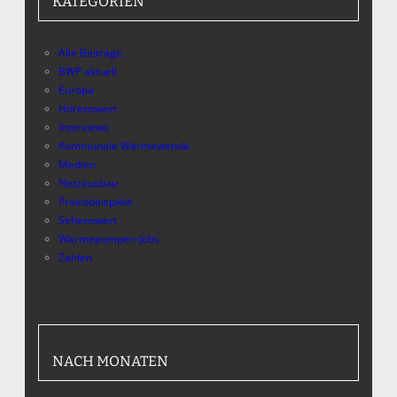
KATEGORIEN
Alle Beiträge
BWP aktuell
Europa
Hörenswert
Interviews
Kommunale Wärmewende
Medien
Netzausbau
Praxisbeispiele
Sehenswert
Wärmepumpen-Jobs
Zahlen
NACH MONATEN