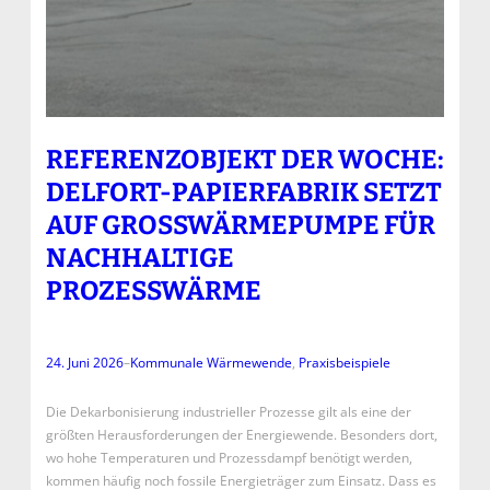
REFERENZOBJEKT DER WOCHE:
DELFORT-PAPIERFABRIK SETZT
AUF GROSSWÄRMEPUMPE FÜR N
ACHHALTIGE P
ROZESSWÄRME
24. Juni 2026
–
Kommunale Wärmewende
, 
Praxisbeispiele
Die Dekarbonisierung industrieller Prozesse gilt als eine der
größten Herausforderungen der Energiewende. Besonders dort,
wo hohe Temperaturen und Prozessdampf benötigt werden,
kommen häufig noch fossile Energieträger zum Einsatz. Dass es