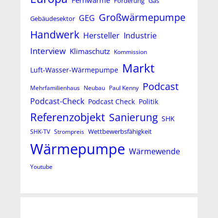
Fernwärme
Förderung
Gas
Großwärmepumpe
GEG
Gebäudesektor
Handwerk
Hersteller
Industrie
Interview
Klimaschutz
Kommission
Markt
Luft-Wasser-Wärmepumpe
Podcast
Mehrfamilienhaus
Neubau
Paul Kenny
Podcast-Check
Podcast Check
Politik
Referenzobjekt
Sanierung
SHK
Wettbewerbsfähigkeit
SHK-TV
Strompreis
Wärmepumpe
Wärmewende
Youtube