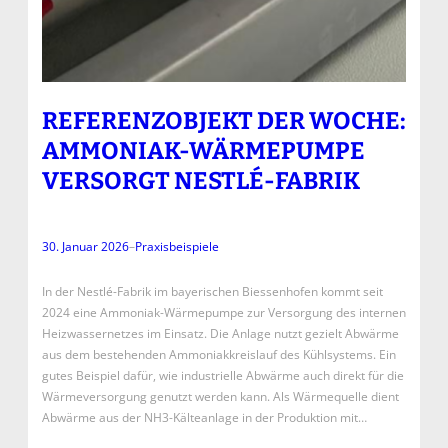
REFERENZOBJEKT DER WOCHE:
AMMONIAK-WÄRMEPUMPE
VERSORGT NESTLÉ-FABRIK
30. Januar 2026
–
Praxisbeispiele
In der Nestlé-Fabrik im bayerischen Biessenhofen kommt seit
2024 eine Ammoniak-Wärmepumpe zur Versorgung des internen
Heizwassernetzes im Einsatz. Die Anlage nutzt gezielt Abwärme
aus dem bestehenden Ammoniakkreislauf des Kühlsystems. Ein
gutes Beispiel dafür, wie industrielle Abwärme auch direkt für die
Wärmeversorgung genutzt werden kann. Als Wärmequelle dient
Abwärme aus der NH3-Kälteanlage in der Produktion mit…