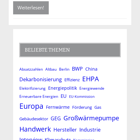
Weiterlesen!
BELIEBTE THEMEN
BWP
China
Absatzzahlen
Altbau
Berlin
EHPA
Dekarbonisierung
Effizienz
Energiepolitik
Elektrifizierung
Energiewende
EU
Erneuerbare Energien
EU-Kommission
Europa
Fernwärme
Förderung
Gas
Großwärmepumpe
GEG
Gebäudesektor
Handwerk
Hersteller
Industrie
Interview
Klimaschutz