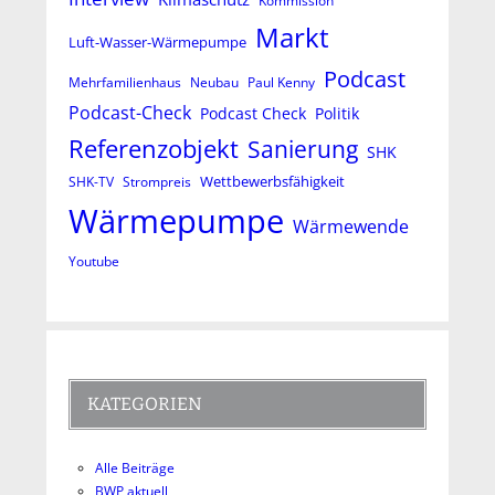
Kommission
Markt
Luft-Wasser-Wärmepumpe
Podcast
Mehrfamilienhaus
Neubau
Paul Kenny
Podcast-Check
Podcast Check
Politik
Referenzobjekt
Sanierung
SHK
Wettbewerbsfähigkeit
SHK-TV
Strompreis
Wärmepumpe
Wärmewende
Youtube
KATEGORIEN
Alle Beiträge
BWP aktuell