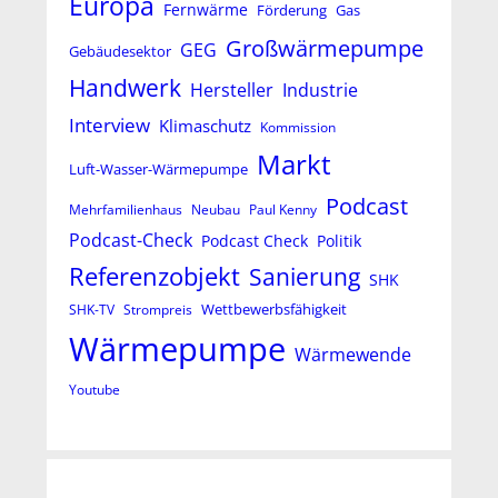
Europa
Fernwärme
Förderung
Gas
Großwärmepumpe
GEG
Gebäudesektor
Handwerk
Hersteller
Industrie
Interview
Klimaschutz
Kommission
Markt
Luft-Wasser-Wärmepumpe
Podcast
Mehrfamilienhaus
Neubau
Paul Kenny
Podcast-Check
Podcast Check
Politik
Referenzobjekt
Sanierung
SHK
Wettbewerbsfähigkeit
SHK-TV
Strompreis
Wärmepumpe
Wärmewende
Youtube