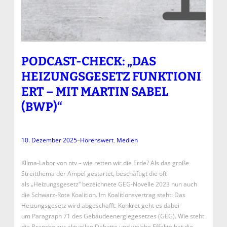
PODCAST-CHECK: „DAS
HEIZUNGSGESETZ FUNKTIONI
ERT – MIT MARTIN SABEL
(BWP)“
10. Dezember 2025
–
Hörenswert
, 
Medien
Klima-Labor von ntv – wie retten wir die Erde? Als das große
Streitthema der Ampel gestartet, beschäftigt die oft
als „Heizungsgesetz“ bezeichnete GEG-Novelle 2023 nun auch
die Schwarz-Rote Koalition. Im Koalitionsvertrag steht: Das
Heizungsgesetz wird abgeschafft. Konkret geht es dabei
um Paragraph 71 des Gebäudeenergiegesetzes (GEG). Wie steht
die Branche zur aktuellen Debatte und welche Effekte hat die