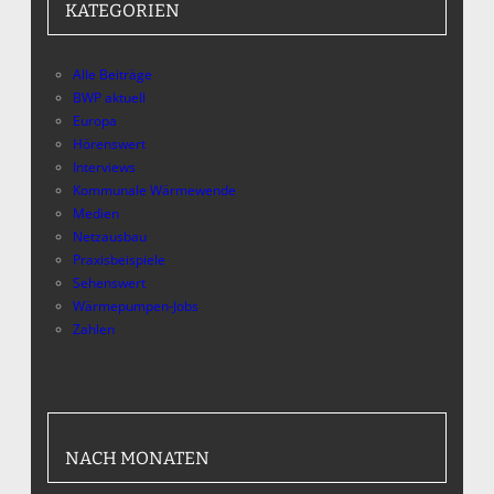
KATEGORIEN
Alle Beiträge
BWP aktuell
Europa
Hörenswert
Interviews
Kommunale Wärmewende
Medien
Netzausbau
Praxisbeispiele
Sehenswert
Wärmepumpen-Jobs
Zahlen
NACH MONATEN